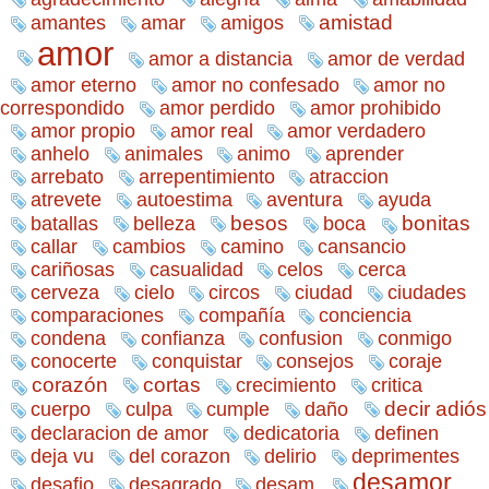
amistad
amantes
amar
amigos
amor
amor a distancia
amor de verdad
amor eterno
amor no confesado
amor no
correspondido
amor perdido
amor prohibido
amor propio
amor real
amor verdadero
anhelo
animales
animo
aprender
arrebato
arrepentimiento
atraccion
atrevete
autoestima
aventura
ayuda
belleza
besos
bonitas
batallas
boca
callar
cambios
camino
cansancio
cariñosas
casualidad
celos
cerca
cerveza
cielo
circos
ciudad
ciudades
comparaciones
compañía
conciencia
condena
confianza
confusion
conmigo
conocerte
conquistar
consejos
coraje
corazón
cortas
crecimiento
critica
decir adiós
cuerpo
culpa
cumple
daño
dedicatoria
declaracion de amor
definen
deja vu
del corazon
delirio
deprimentes
desamor
desafio
desagrado
desam