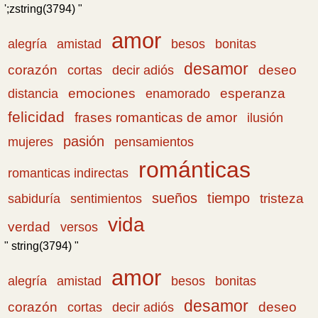
';zstring(3794) "
amor
amistad
bonitas
alegría
besos
desamor
corazón
cortas
deseo
decir adiós
emociones
esperanza
distancia
enamorado
felicidad
frases romanticas de amor
ilusión
pasión
pensamientos
mujeres
románticas
romanticas indirectas
sueños
tiempo
tristeza
sabiduría
sentimientos
vida
verdad
versos
" string(3794) "
amor
amistad
bonitas
alegría
besos
desamor
corazón
cortas
deseo
decir adiós