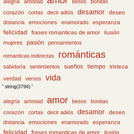
amor
amistad
bonitas
alegría
besos
desamor
corazón
cortas
deseo
decir adiós
emociones
esperanza
distancia
enamorado
felicidad
frases romanticas de amor
ilusión
pasión
pensamientos
mujeres
románticas
romanticas indirectas
sueños
tiempo
tristeza
sabiduría
sentimientos
vida
verdad
versos
" string(3794) "
amor
amistad
bonitas
alegría
besos
desamor
corazón
cortas
deseo
decir adiós
emociones
esperanza
distancia
enamorado
felicidad
frases romanticas de amor
ilusión