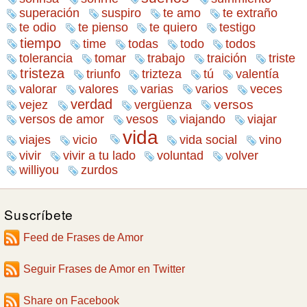
superación
suspiro
te amo
te extraño
te odio
te pienso
te quiero
testigo
tiempo
time
todas
todo
todos
tolerancia
tomar
trabajo
traición
triste
tristeza
triunfo
trizteza
tú
valentía
varios
valorar
valores
varias
veces
verdad
versos
vejez
vergüenza
versos de amor
vesos
viajando
viajar
vida
viajes
vicio
vida social
vino
vivir
vivir a tu lado
voluntad
volver
williyou
zurdos
Suscríbete
Feed de Frases de Amor
Seguir Frases de Amor en Twitter
Share on Facebook