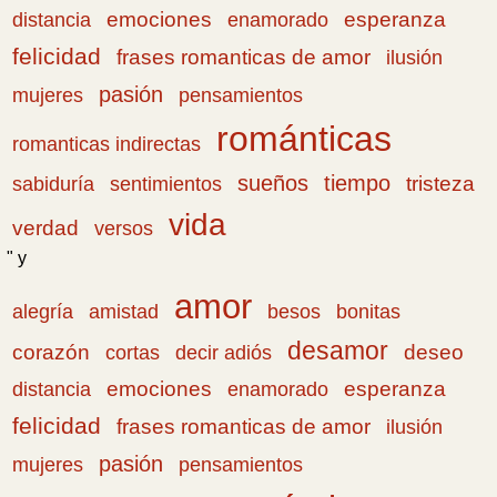
emociones
esperanza
distancia
enamorado
felicidad
frases romanticas de amor
ilusión
pasión
pensamientos
mujeres
románticas
romanticas indirectas
sueños
tiempo
tristeza
sabiduría
sentimientos
vida
verdad
versos
" y
amor
amistad
bonitas
alegría
besos
desamor
corazón
cortas
deseo
decir adiós
emociones
esperanza
distancia
enamorado
felicidad
frases romanticas de amor
ilusión
pasión
pensamientos
mujeres