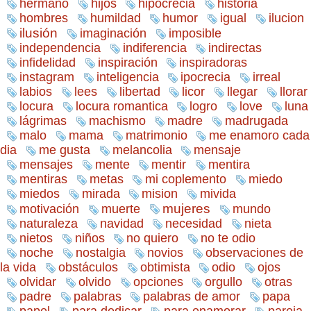
hermano
hijos
hipocrecia
historia
hombres
humildad
humor
igual
ilucion
ilusión
imaginación
imposible
independencia
indiferencia
indirectas
infidelidad
inspiración
inspiradoras
instagram
inteligencia
ipocrecia
irreal
labios
lees
libertad
licor
llegar
llorar
locura
locura romantica
logro
love
luna
lágrimas
machismo
madre
madrugada
malo
mama
matrimonio
me enamoro cada
dia
me gusta
melancolia
mensaje
mensajes
mente
mentir
mentira
mentiras
metas
mi coplemento
miedo
miedos
mirada
mision
mivida
mujeres
motivación
muerte
mundo
naturaleza
navidad
necesidad
nieta
nietos
niños
no quiero
no te odio
noche
nostalgia
novios
observaciones de
la vida
obstáculos
obtimista
odio
ojos
olvidar
olvido
opciones
orgullo
otras
padre
palabras
palabras de amor
papa
papel
para dedicar
para enamorar
pareja