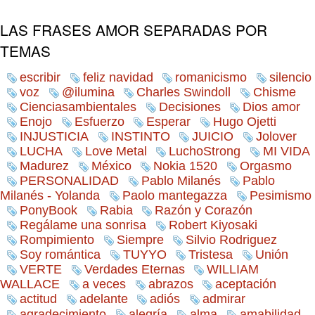
LAS FRASES
AMOR
SEPARADAS POR
TEMAS
escribir
feliz navidad
romanicismo
silencio
voz
@ilumina
Charles Swindoll
Chisme
Cienciasambientales
Decisiones
Dios amor
Enojo
Esfuerzo
Esperar
Hugo Ojetti
INJUSTICIA
INSTINTO
JUICIO
Jolover
LUCHA
Love Metal
LuchoStrong
MI VIDA
Madurez
México
Nokia 1520
Orgasmo
PERSONALIDAD
Pablo Milanés
Pablo
Milanés - Yolanda
Paolo mantegazza
Pesimismo
PonyBook
Rabia
Razón y Corazón
Regálame una sonrisa
Robert Kiyosaki
Rompimiento
Siempre
Silvio Rodriguez
Soy romántica
TUYYO
Tristesa
Unión
VERTE
Verdades Eternas
WILLIAM
WALLACE
a veces
abrazos
aceptación
actitud
adelante
adiós
admirar
alegría
agradecimiento
alma
amabilidad