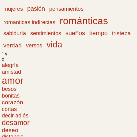
pasión
pensamientos
mujeres
románticas
romanticas indirectas
sueños
tiempo
tristeza
sabiduría
sentimientos
vida
verdad
versos
" y
x
alegría
amistad
amor
besos
bonitas
corazón
cortas
decir adiós
desamor
deseo
distancia