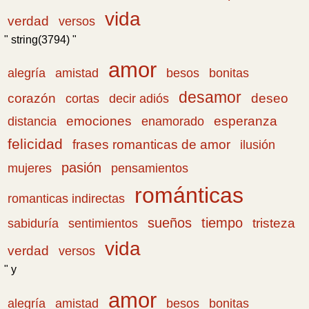
vida
verdad
versos
" string(3794) "
amor
amistad
bonitas
alegría
besos
desamor
corazón
cortas
deseo
decir adiós
emociones
esperanza
distancia
enamorado
felicidad
frases romanticas de amor
ilusión
pasión
pensamientos
mujeres
románticas
romanticas indirectas
sueños
tiempo
tristeza
sabiduría
sentimientos
vida
verdad
versos
" y
amor
amistad
bonitas
alegría
besos