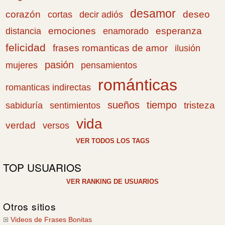
desamor
corazón
cortas
deseo
decir adiós
emociones
esperanza
distancia
enamorado
felicidad
frases romanticas de amor
ilusión
pasión
pensamientos
mujeres
románticas
romanticas indirectas
sueños
tiempo
tristeza
sabiduría
sentimientos
vida
verdad
versos
VER TODOS LOS TAGS
TOP USUARIOS
VER RANKING DE USUARIOS
Otros sitios
Videos de Frases Bonitas