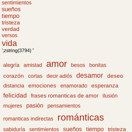
sentimientos
sueños
tiempo
tristeza
verdad
versos
vida
';zstring(3794) "
amor
amistad
bonitas
alegría
besos
desamor
corazón
cortas
deseo
decir adiós
emociones
esperanza
distancia
enamorado
felicidad
frases romanticas de amor
ilusión
pasión
pensamientos
mujeres
románticas
romanticas indirectas
sueños
tiempo
tristeza
sabiduría
sentimientos