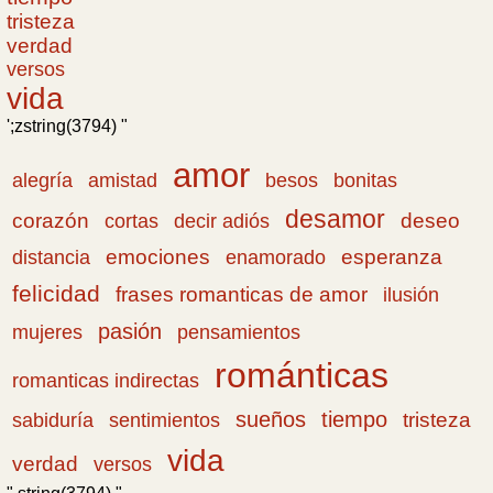
tristeza
verdad
versos
vida
';zstring(3794) "
amor
amistad
bonitas
alegría
besos
desamor
corazón
cortas
deseo
decir adiós
emociones
esperanza
distancia
enamorado
felicidad
frases romanticas de amor
ilusión
pasión
pensamientos
mujeres
románticas
romanticas indirectas
sueños
tiempo
tristeza
sabiduría
sentimientos
vida
verdad
versos