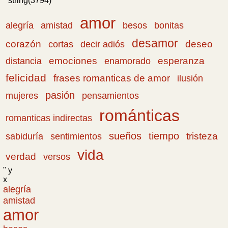
" string(3794) "
amor
amistad
bonitas
alegría
besos
desamor
corazón
cortas
deseo
decir adiós
emociones
esperanza
distancia
enamorado
felicidad
frases romanticas de amor
ilusión
pasión
pensamientos
mujeres
románticas
romanticas indirectas
sueños
tiempo
tristeza
sabiduría
sentimientos
vida
verdad
versos
" y
x
alegría
amistad
amor