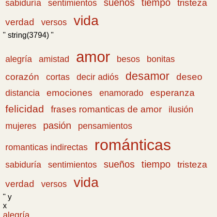
sueños
tiempo
tristeza
sabiduría
sentimientos
vida
verdad
versos
" string(3794) "
amor
amistad
bonitas
alegría
besos
desamor
corazón
cortas
deseo
decir adiós
emociones
esperanza
distancia
enamorado
felicidad
frases romanticas de amor
ilusión
pasión
pensamientos
mujeres
románticas
romanticas indirectas
sueños
tiempo
tristeza
sabiduría
sentimientos
vida
verdad
versos
" y
x
alegría