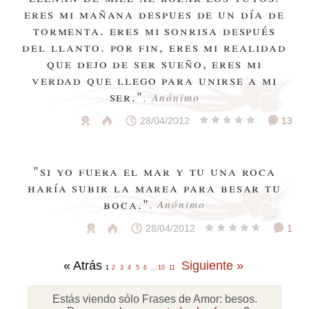
eres mi mañana despues de un día de
tormenta. eres mi sonrisa después
del llanto. por fin, eres mi realidad
que dejo de ser sueño, eres mi
verdad que llego para unirse a mi
ser."
, Anónimo
28/04/2012
13
"si yo fuera el mar y tu una roca
haría subir la marea para besar tu
boca."
, Anónimo
28/04/2012
1
« Atrás
Siguiente »
1
2
3
4
5
6
...
10
11
Estás viendo sólo Frases de Amor:
besos
.