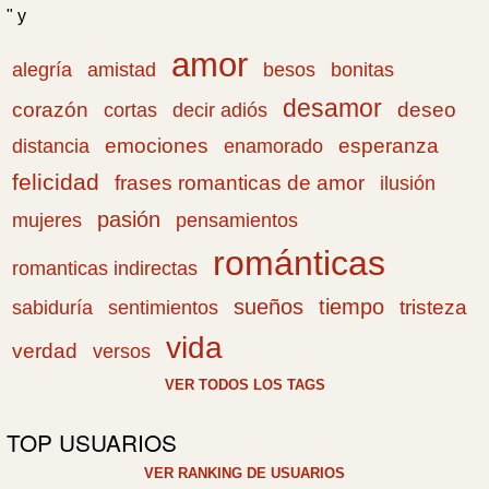
" y
amor
amistad
bonitas
alegría
besos
desamor
corazón
cortas
deseo
decir adiós
emociones
esperanza
distancia
enamorado
felicidad
frases romanticas de amor
ilusión
pasión
pensamientos
mujeres
románticas
romanticas indirectas
sueños
tiempo
tristeza
sabiduría
sentimientos
vida
verdad
versos
VER TODOS LOS TAGS
TOP USUARIOS
VER RANKING DE USUARIOS