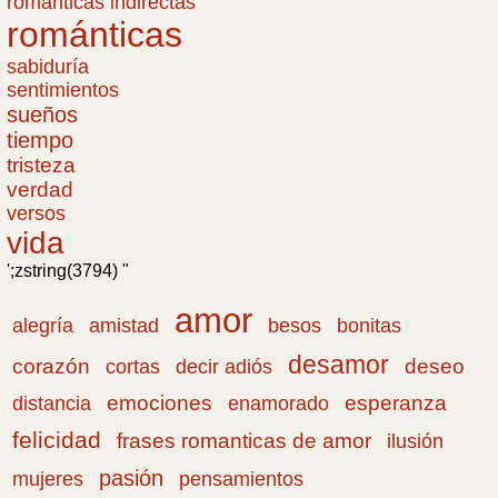
romanticas indirectas
románticas
sabiduría
sentimientos
sueños
tiempo
tristeza
verdad
versos
vida
';zstring(3794) "
amor
amistad
bonitas
alegría
besos
desamor
corazón
cortas
deseo
decir adiós
emociones
esperanza
distancia
enamorado
felicidad
frases romanticas de amor
ilusión
pasión
pensamientos
mujeres