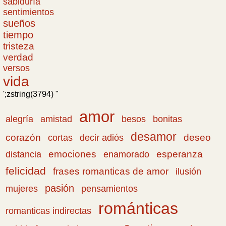
sabiduría
sentimientos
sueños
tiempo
tristeza
verdad
versos
vida
';zstring(3794) "
amor
amistad
bonitas
alegría
besos
desamor
corazón
cortas
deseo
decir adiós
emociones
esperanza
distancia
enamorado
felicidad
frases romanticas de amor
ilusión
pasión
pensamientos
mujeres
románticas
romanticas indirectas