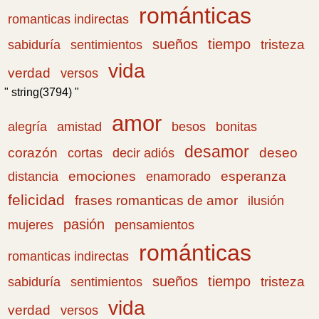
románticas
romanticas indirectas
sueños
tiempo
tristeza
sabiduría
sentimientos
vida
verdad
versos
" string(3794) "
amor
amistad
bonitas
alegría
besos
desamor
corazón
cortas
deseo
decir adiós
emociones
esperanza
distancia
enamorado
felicidad
frases romanticas de amor
ilusión
pasión
pensamientos
mujeres
románticas
romanticas indirectas
sueños
tiempo
tristeza
sabiduría
sentimientos
vida
verdad
versos