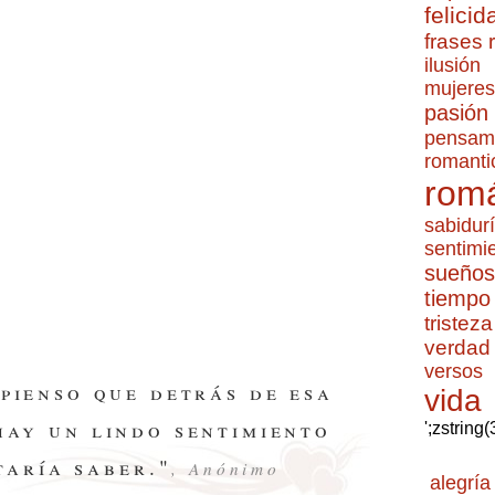
felicid
frases
ilusión
mujeres
pasión
pensam
romanti
romá
sabidur
sentimi
sueños
tiempo
tristeza
verdad
versos
 pienso que detrás de esa
vida
hay un lindo sentimiento
';zstring
taría saber."
, Anónimo
alegría