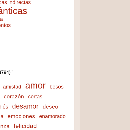
cas indirectas
nticas
ía
entos
(3794) "
amor
amistad
besos
corazón
cortas
desamor
deseo
diós
emociones
ia
enamorado
felicidad
anza