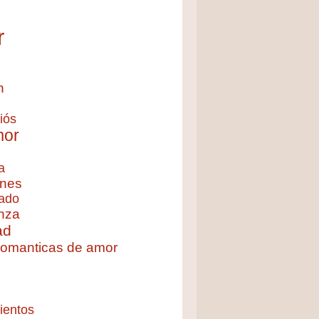
r
n
iós
mor
a
nes
ado
nza
ad
 romanticas de amor
ientos