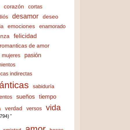
corazón
cortas
desamor
deseo
diós
emociones
ia
enamorado
felicidad
anza
 romanticas de amor
pasión
mujeres
ientos
cas indirectas
ánticas
sabiduría
sueños
tiempo
entos
vida
a
verdad
versos
3794) "
amor