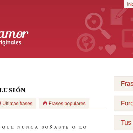
r
Ini
iginales
Fra
ilusión
For
Últimas frases
Frases populares
Tus 
o que nunca soñaste o lo