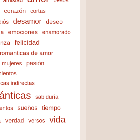
amistad
besos
corazón
cortas
desamor
deseo
diós
emociones
ia
enamorado
felicidad
anza
 romanticas de amor
pasión
mujeres
ientos
cas indirectas
ánticas
sabiduría
sueños
tiempo
entos
vida
a
verdad
versos