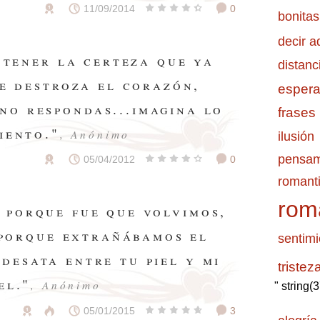
11/09/2014
0
bonitas
decir a
 tener la certeza que ya
distanc
e destroza el corazón,
esper
no respondas...imagina lo
frases
iento."
, Anónimo
ilusión
pensam
05/04/2012
0
romanti
rom
n porque fue que volvimos,
 porque extrañábamos el
sentimi
 desata entre tu piel y mi
tristez
el."
, Anónimo
" string(
05/01/2015
3