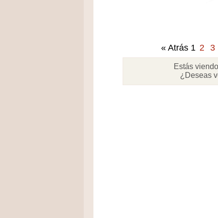
« Atrás
1
2
3
Estás viendo
¿Deseas v