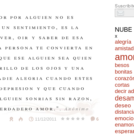
Suscribit
or por alguien no es
 un sentimiento, es la
NUBE
ver, oir y saber de esa
x
alegría
a persona te convierta en
amistad
amo
que ese alguien sea quien
besos
rillo de los ojos y una
bonitas
adie alegria cuando estes
corazó
cortas
 depresion y que cuando
decir ad
alguien sonrias sin razon,
desa
deseo
verdadero amor."
, Anónimo
distanci
emocio
11/12/2011
6
enamor
espera