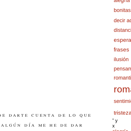
alegría
bonitas
decir a
distanc
esper
frases
ilusión
pensam
romanti
rom
sentimi
tristez
de darte cuenta de lo que
" y
 algún día me he de dar
x