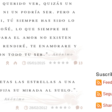
 querido ver, quizás un
 ni un podría ser. pero a
i, tú siempre has sido lo
soñé, lo que siempre he
para el amor no existen
e rendiré, te enamorare y
on todo tu ser."
, Anónimo
05/01/2015
13
Suscrí
etas las estrellas a una
Feed
 fija su mirada al suelo."
,
Segu
Anónimo
Shar
28/02/2012
0