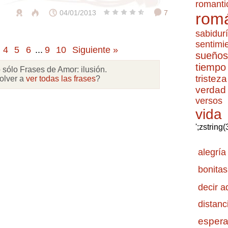
romanti
04/01/2013
7
romá
sabidur
sentimi
4
5
6
...
9
10
Siguiente »
sueños
tiempo
 sólo Frases de Amor:
ilusión
.
tristeza
olver a
ver todas las frases
?
verdad
versos
vida
';zstring
alegría
bonitas
decir a
distanc
esper