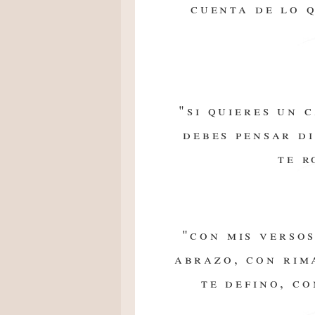
cuenta de lo 
"si quieres un 
debes pensar d
te r
"con mis verso
abrazo, con rim
te defino, co