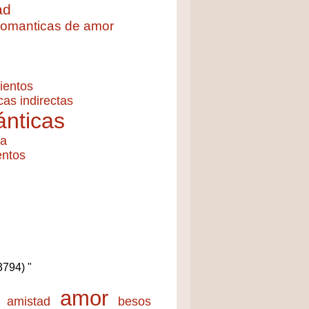
ad
 romanticas de amor
ientos
cas indirectas
nticas
ía
entos
(3794) "
amor
amistad
besos