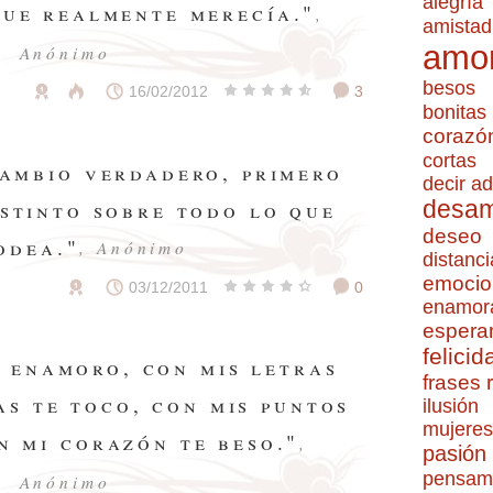
alegría
que realmente merecía."
,
amistad
amo
Anónimo
besos
16/02/2012
3
bonitas
corazó
cortas
cambio verdadero, primero
decir ad
istinto sobre todo lo que
desa
deseo
odea."
, Anónimo
distanci
emocio
03/12/2011
0
enamor
espera
felicid
s enamoro, con mis letras
frases
as te toco, con mis puntos
ilusión
mujeres
n mi corazón te beso."
,
pasión
pensam
Anónimo