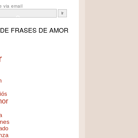
e via email
 DE
FRASES DE AMOR
r
n
iós
mor
a
nes
ado
nza