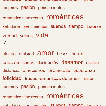
pasión
pensamientos
mujeres
románticas
romanticas indirectas
sueños
tiempo
tristeza
sabiduría
sentimientos
vida
verdad
versos
" y
amor
amistad
bonitas
alegría
besos
desamor
corazón
cortas
deseo
decir adiós
emociones
esperanza
distancia
enamorado
felicidad
frases romanticas de amor
ilusión
pasión
pensamientos
mujeres
románticas
romanticas indirectas
sueños
tiempo
tristeza
sabiduría
sentimientos