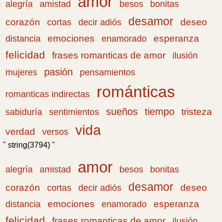
amor
amistad
bonitas
alegría
besos
desamor
corazón
cortas
deseo
decir adiós
emociones
esperanza
distancia
enamorado
felicidad
frases romanticas de amor
ilusión
pasión
pensamientos
mujeres
románticas
romanticas indirectas
sueños
tiempo
tristeza
sabiduría
sentimientos
vida
verdad
versos
" string(3794) "
amor
amistad
bonitas
alegría
besos
desamor
corazón
cortas
deseo
decir adiós
emociones
esperanza
distancia
enamorado
felicidad
frases romanticas de amor
ilusión