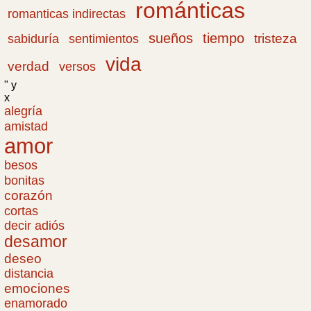
románticas
romanticas indirectas
sueños
tiempo
tristeza
sabiduría
sentimientos
vida
verdad
versos
" y
x
alegría
amistad
amor
besos
bonitas
corazón
cortas
decir adiós
desamor
deseo
distancia
emociones
enamorado