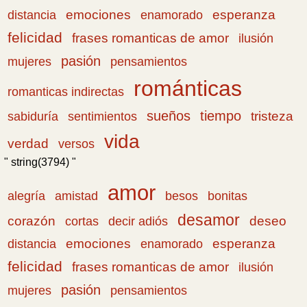
emociones
esperanza
distancia
enamorado
felicidad
frases romanticas de amor
ilusión
pasión
pensamientos
mujeres
románticas
romanticas indirectas
sueños
tiempo
tristeza
sabiduría
sentimientos
vida
verdad
versos
" string(3794) "
amor
amistad
bonitas
alegría
besos
desamor
corazón
cortas
deseo
decir adiós
emociones
esperanza
distancia
enamorado
felicidad
frases romanticas de amor
ilusión
pasión
pensamientos
mujeres