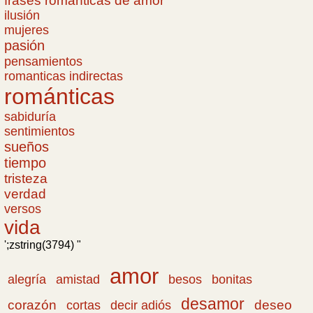
frases romanticas de amor
ilusión
mujeres
pasión
pensamientos
romanticas indirectas
románticas
sabiduría
sentimientos
sueños
tiempo
tristeza
verdad
versos
vida
';zstring(3794) "
amor
amistad
bonitas
alegría
besos
desamor
corazón
cortas
deseo
decir adiós