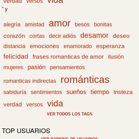
verdad
versos
" y
amor
amistad
bonitas
alegría
besos
desamor
corazón
cortas
deseo
decir adiós
emociones
esperanza
distancia
enamorado
felicidad
frases romanticas de amor
ilusión
pasión
pensamientos
mujeres
románticas
romanticas indirectas
sueños
tiempo
tristeza
sabiduría
sentimientos
vida
verdad
versos
VER TODOS LOS TAGS
TOP USUARIOS