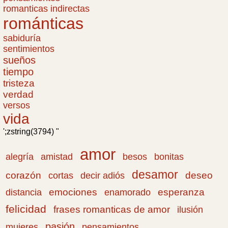
romanticas indirectas
románticas
sabiduría
sentimientos
sueños
tiempo
tristeza
verdad
versos
vida
';zstring(3794) "
amor
amistad
bonitas
alegría
besos
desamor
corazón
cortas
deseo
decir adiós
emociones
esperanza
distancia
enamorado
felicidad
frases romanticas de amor
ilusión
pasión
pensamientos
mujeres