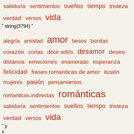
sueños
tiempo
tristeza
sabiduría
sentimientos
vida
verdad
versos
" string(3794) "
amor
amistad
bonitas
alegría
besos
desamor
corazón
cortas
deseo
decir adiós
emociones
esperanza
distancia
enamorado
felicidad
frases romanticas de amor
ilusión
pasión
pensamientos
mujeres
románticas
romanticas indirectas
sueños
tiempo
tristeza
sabiduría
sentimientos
vida
verdad
versos
" y
x