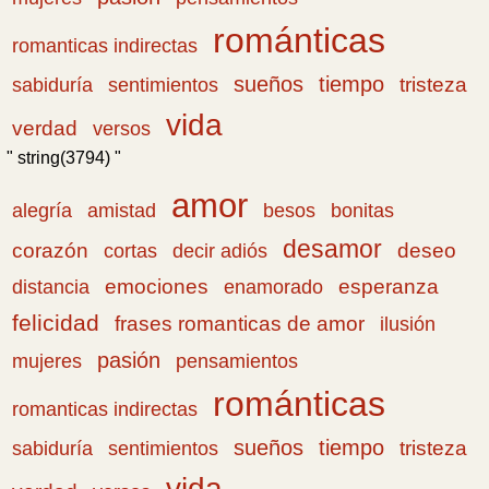
románticas
romanticas indirectas
sueños
tiempo
tristeza
sabiduría
sentimientos
vida
verdad
versos
" string(3794) "
amor
amistad
bonitas
alegría
besos
desamor
corazón
cortas
deseo
decir adiós
emociones
esperanza
distancia
enamorado
felicidad
frases romanticas de amor
ilusión
pasión
pensamientos
mujeres
románticas
romanticas indirectas
sueños
tiempo
tristeza
sabiduría
sentimientos
vida