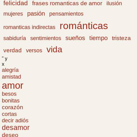
felicidad
frases romanticas de amor
ilusión
pasión
pensamientos
mujeres
románticas
romanticas indirectas
sueños
tiempo
tristeza
sabiduría
sentimientos
vida
verdad
versos
" y
x
alegría
amistad
amor
besos
bonitas
corazón
cortas
decir adiós
desamor
deseo