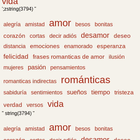
vida
';zstring(3794) "
amor
amistad
bonitas
alegría
besos
desamor
corazón
cortas
deseo
decir adiós
emociones
esperanza
distancia
enamorado
felicidad
frases romanticas de amor
ilusión
pasión
pensamientos
mujeres
románticas
romanticas indirectas
sueños
tiempo
tristeza
sabiduría
sentimientos
vida
verdad
versos
" string(3794) "
amor
amistad
bonitas
alegría
besos
desamor