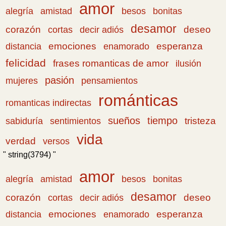
amor
amistad
bonitas
alegría
besos
desamor
corazón
cortas
deseo
decir adiós
emociones
esperanza
distancia
enamorado
felicidad
frases romanticas de amor
ilusión
pasión
pensamientos
mujeres
románticas
romanticas indirectas
sueños
tiempo
tristeza
sabiduría
sentimientos
vida
verdad
versos
" string(3794) "
amor
amistad
bonitas
alegría
besos
desamor
corazón
cortas
deseo
decir adiós
emociones
esperanza
distancia
enamorado