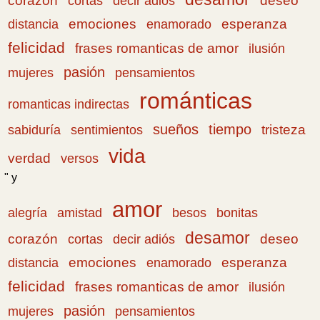
corazón
cortas
deseo
decir adiós
emociones
esperanza
distancia
enamorado
felicidad
frases romanticas de amor
ilusión
pasión
pensamientos
mujeres
románticas
romanticas indirectas
sueños
tiempo
tristeza
sabiduría
sentimientos
vida
verdad
versos
" y
amor
amistad
bonitas
alegría
besos
desamor
corazón
cortas
deseo
decir adiós
emociones
esperanza
distancia
enamorado
felicidad
frases romanticas de amor
ilusión
pasión
pensamientos
mujeres