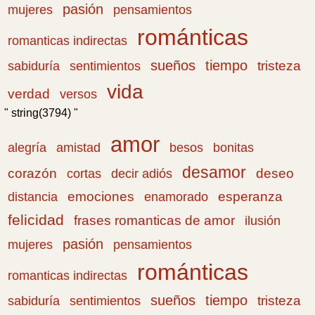
pasión
pensamientos
mujeres
románticas
romanticas indirectas
sueños
tiempo
tristeza
sabiduría
sentimientos
vida
verdad
versos
" string(3794) "
amor
amistad
bonitas
alegría
besos
desamor
corazón
cortas
deseo
decir adiós
emociones
esperanza
distancia
enamorado
felicidad
frases romanticas de amor
ilusión
pasión
pensamientos
mujeres
románticas
romanticas indirectas
sueños
tiempo
tristeza
sabiduría
sentimientos