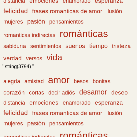
emociones
esperanza
distancia
enamorado
felicidad
frases romanticas de amor
ilusión
pasión
pensamientos
mujeres
románticas
romanticas indirectas
sueños
tiempo
tristeza
sabiduría
sentimientos
vida
verdad
versos
" string(3794) "
amor
amistad
bonitas
alegría
besos
desamor
corazón
cortas
deseo
decir adiós
emociones
esperanza
distancia
enamorado
felicidad
frases romanticas de amor
ilusión
pasión
pensamientos
mujeres
románticas