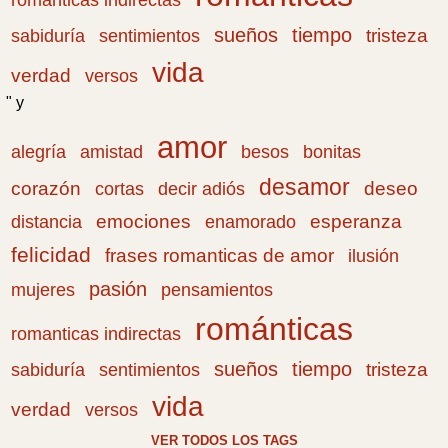
romanticas indirectas
sueños
tiempo
tristeza
sabiduría
sentimientos
vida
verdad
versos
" y
amor
amistad
bonitas
alegría
besos
desamor
corazón
cortas
deseo
decir adiós
emociones
esperanza
distancia
enamorado
felicidad
frases romanticas de amor
ilusión
pasión
pensamientos
mujeres
románticas
romanticas indirectas
sueños
tiempo
tristeza
sabiduría
sentimientos
vida
verdad
versos
VER TODOS LOS TAGS