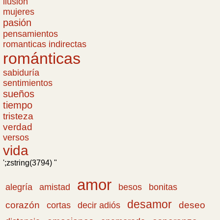
ilusión
mujeres
pasión
pensamientos
romanticas indirectas
románticas
sabiduría
sentimientos
sueños
tiempo
tristeza
verdad
versos
vida
';zstring(3794) "
amor
amistad
bonitas
alegría
besos
desamor
corazón
cortas
deseo
decir adiós