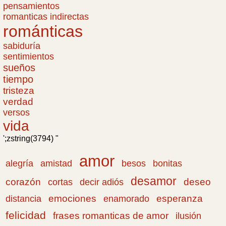
pensamientos
romanticas indirectas
románticas
sabiduría
sentimientos
sueños
tiempo
tristeza
verdad
versos
vida
';zstring(3794) "
amor
amistad
bonitas
alegría
besos
desamor
corazón
cortas
deseo
decir adiós
emociones
esperanza
distancia
enamorado
felicidad
frases romanticas de amor
ilusión