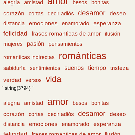
amor
amistad
bonitas
alegría
besos
desamor
corazón
cortas
deseo
decir adiós
emociones
esperanza
distancia
enamorado
felicidad
frases romanticas de amor
ilusión
pasión
pensamientos
mujeres
románticas
romanticas indirectas
sueños
tiempo
tristeza
sabiduría
sentimientos
vida
verdad
versos
" string(3794) "
amor
amistad
bonitas
alegría
besos
desamor
corazón
cortas
deseo
decir adiós
emociones
esperanza
distancia
enamorado
felicidad
frases romanticas de amor
ilusión