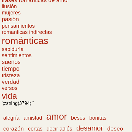
frases romanticas de amor
ilusión
mujeres
pasión
pensamientos
romanticas indirectas
románticas
sabiduría
sentimientos
sueños
tiempo
tristeza
verdad
versos
vida
';zstring(3794) "
amor
amistad
bonitas
alegría
besos
desamor
corazón
cortas
deseo
decir adiós