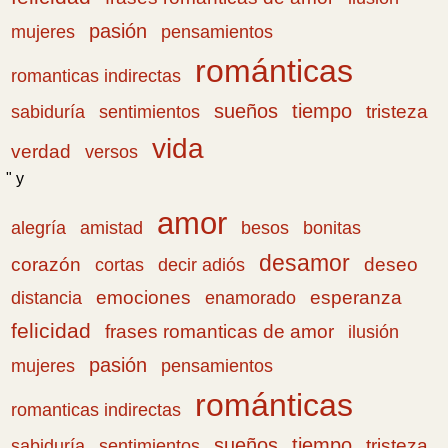
pasión
pensamientos
mujeres
románticas
romanticas indirectas
sueños
tiempo
tristeza
sabiduría
sentimientos
vida
verdad
versos
" y
amor
amistad
bonitas
alegría
besos
desamor
corazón
cortas
deseo
decir adiós
emociones
esperanza
distancia
enamorado
felicidad
frases romanticas de amor
ilusión
pasión
pensamientos
mujeres
románticas
romanticas indirectas
sueños
tiempo
tristeza
sabiduría
sentimientos