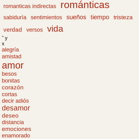
románticas
romanticas indirectas
sueños
tiempo
tristeza
sabiduría
sentimientos
vida
verdad
versos
" y
x
alegría
amistad
amor
besos
bonitas
corazón
cortas
decir adiós
desamor
deseo
distancia
emociones
enamorado