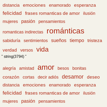
emociones
esperanza
distancia
enamorado
felicidad
frases romanticas de amor
ilusión
pasión
pensamientos
mujeres
románticas
romanticas indirectas
sueños
tiempo
tristeza
sabiduría
sentimientos
vida
verdad
versos
" string(3794) "
amor
amistad
bonitas
alegría
besos
desamor
corazón
cortas
deseo
decir adiós
emociones
esperanza
distancia
enamorado
felicidad
frases romanticas de amor
ilusión
pasión
pensamientos
mujeres