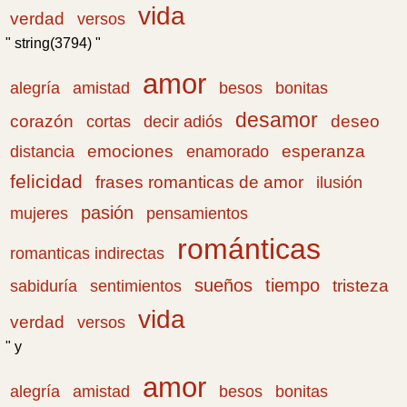
vida
verdad
versos
" string(3794) "
amor
amistad
bonitas
alegría
besos
desamor
corazón
cortas
deseo
decir adiós
emociones
esperanza
distancia
enamorado
felicidad
frases romanticas de amor
ilusión
pasión
pensamientos
mujeres
románticas
romanticas indirectas
sueños
tiempo
tristeza
sabiduría
sentimientos
vida
verdad
versos
" y
amor
amistad
bonitas
alegría
besos