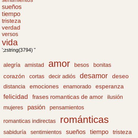
sueños
tiempo
tristeza
verdad
versos
vida
';zstring(3794) "
amor
amistad
bonitas
alegría
besos
desamor
corazón
cortas
deseo
decir adiós
emociones
esperanza
distancia
enamorado
felicidad
frases romanticas de amor
ilusión
pasión
pensamientos
mujeres
románticas
romanticas indirectas
sueños
tiempo
tristeza
sabiduría
sentimientos