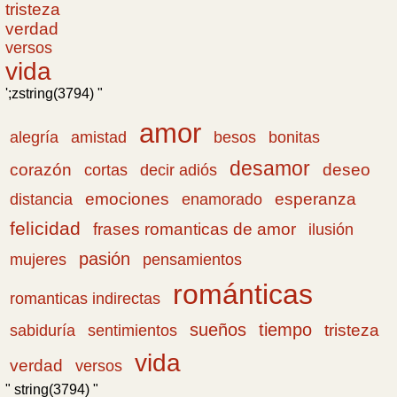
tristeza
verdad
versos
vida
';zstring(3794) "
amor
amistad
bonitas
alegría
besos
desamor
corazón
cortas
deseo
decir adiós
emociones
esperanza
distancia
enamorado
felicidad
frases romanticas de amor
ilusión
pasión
pensamientos
mujeres
románticas
romanticas indirectas
sueños
tiempo
tristeza
sabiduría
sentimientos
vida
verdad
versos
" string(3794) "