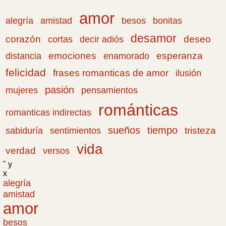
amor
amistad
bonitas
alegría
besos
desamor
corazón
cortas
deseo
decir adiós
emociones
esperanza
distancia
enamorado
felicidad
frases romanticas de amor
ilusión
pasión
pensamientos
mujeres
románticas
romanticas indirectas
sueños
tiempo
tristeza
sabiduría
sentimientos
vida
verdad
versos
" y
x
alegría
amistad
amor
besos