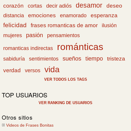
desamor
corazón
cortas
deseo
decir adiós
emociones
esperanza
distancia
enamorado
felicidad
frases romanticas de amor
ilusión
pasión
pensamientos
mujeres
románticas
romanticas indirectas
sueños
tiempo
tristeza
sabiduría
sentimientos
vida
verdad
versos
VER TODOS LOS TAGS
TOP USUARIOS
VER RANKING DE USUARIOS
Otros sitios
Videos de Frases Bonitas