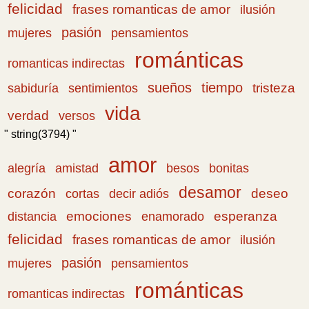
felicidad
frases romanticas de amor
ilusión
pasión
pensamientos
mujeres
románticas
romanticas indirectas
sueños
tiempo
tristeza
sabiduría
sentimientos
vida
verdad
versos
" string(3794) "
amor
amistad
bonitas
alegría
besos
desamor
corazón
cortas
deseo
decir adiós
emociones
esperanza
distancia
enamorado
felicidad
frases romanticas de amor
ilusión
pasión
pensamientos
mujeres
románticas
romanticas indirectas