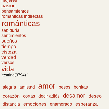
mujeres
pasión
pensamientos
romanticas indirectas
románticas
sabiduría
sentimientos
sueños
tiempo
tristeza
verdad
versos
vida
';zstring(3794) "
amor
amistad
bonitas
alegría
besos
desamor
corazón
cortas
deseo
decir adiós
emociones
esperanza
distancia
enamorado