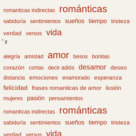
románticas
romanticas indirectas
sueños
tiempo
tristeza
sabiduría
sentimientos
vida
verdad
versos
" y
amor
amistad
bonitas
alegría
besos
desamor
corazón
cortas
deseo
decir adiós
emociones
esperanza
distancia
enamorado
felicidad
frases romanticas de amor
ilusión
pasión
pensamientos
mujeres
románticas
romanticas indirectas
sueños
tiempo
tristeza
sabiduría
sentimientos
vida
verdad
versos