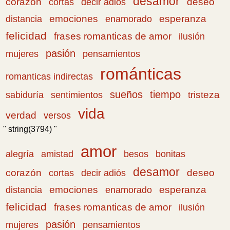
desamor
corazón
cortas
deseo
decir adiós
emociones
esperanza
distancia
enamorado
felicidad
frases romanticas de amor
ilusión
pasión
pensamientos
mujeres
románticas
romanticas indirectas
sueños
tiempo
tristeza
sabiduría
sentimientos
vida
verdad
versos
" string(3794) "
amor
amistad
bonitas
alegría
besos
desamor
corazón
cortas
deseo
decir adiós
emociones
esperanza
distancia
enamorado
felicidad
frases romanticas de amor
ilusión
pasión
pensamientos
mujeres