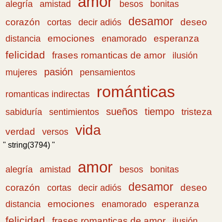
amor
amistad
bonitas
alegría
besos
desamor
corazón
cortas
deseo
decir adiós
emociones
esperanza
distancia
enamorado
felicidad
frases romanticas de amor
ilusión
pasión
pensamientos
mujeres
románticas
romanticas indirectas
sueños
tiempo
tristeza
sabiduría
sentimientos
vida
verdad
versos
" string(3794) "
amor
amistad
bonitas
alegría
besos
desamor
corazón
cortas
deseo
decir adiós
emociones
esperanza
distancia
enamorado
felicidad
frases romanticas de amor
ilusión