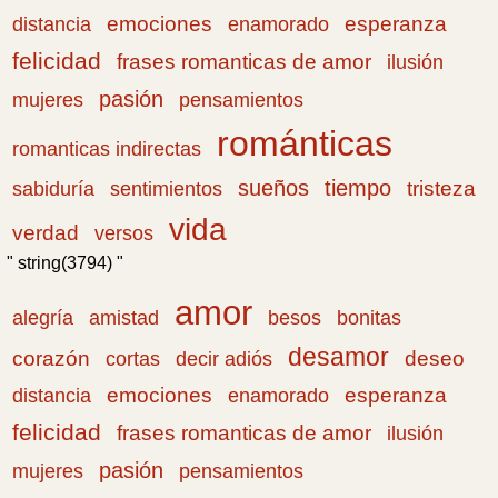
emociones
esperanza
distancia
enamorado
felicidad
frases romanticas de amor
ilusión
pasión
pensamientos
mujeres
románticas
romanticas indirectas
sueños
tiempo
tristeza
sabiduría
sentimientos
vida
verdad
versos
" string(3794) "
amor
amistad
bonitas
alegría
besos
desamor
corazón
cortas
deseo
decir adiós
emociones
esperanza
distancia
enamorado
felicidad
frases romanticas de amor
ilusión
pasión
pensamientos
mujeres