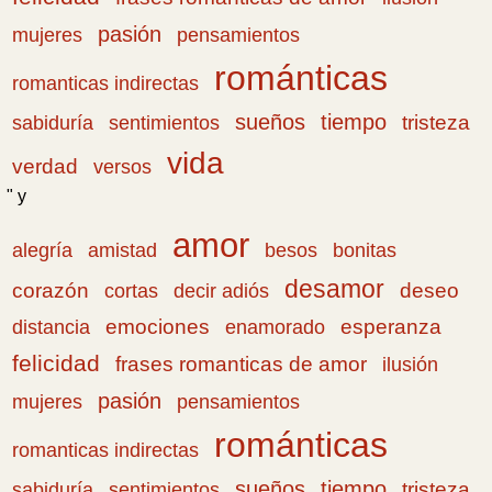
pasión
pensamientos
mujeres
románticas
romanticas indirectas
sueños
tiempo
tristeza
sabiduría
sentimientos
vida
verdad
versos
" y
amor
amistad
bonitas
alegría
besos
desamor
corazón
cortas
deseo
decir adiós
emociones
esperanza
distancia
enamorado
felicidad
frases romanticas de amor
ilusión
pasión
pensamientos
mujeres
románticas
romanticas indirectas
sueños
tiempo
tristeza
sabiduría
sentimientos