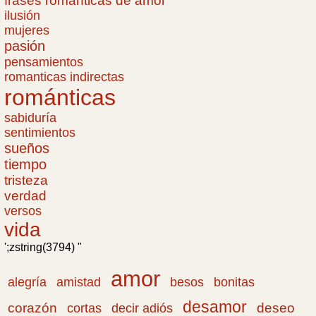
frases romanticas de amor
ilusión
mujeres
pasión
pensamientos
romanticas indirectas
románticas
sabiduría
sentimientos
sueños
tiempo
tristeza
verdad
versos
vida
';zstring(3794) "
amor
amistad
bonitas
alegría
besos
desamor
corazón
cortas
deseo
decir adiós