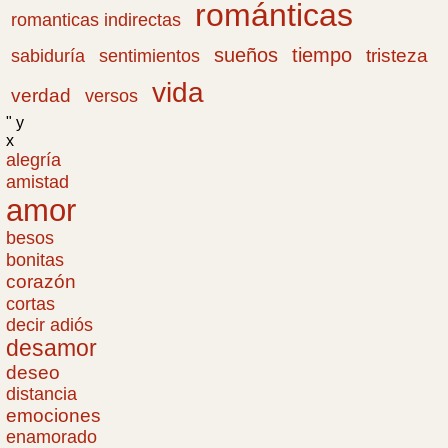
románticas
romanticas indirectas
sueños
tiempo
tristeza
sabiduría
sentimientos
vida
verdad
versos
" y
x
alegría
amistad
amor
besos
bonitas
corazón
cortas
decir adiós
desamor
deseo
distancia
emociones
enamorado