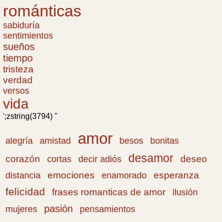
románticas
sabiduría
sentimientos
sueños
tiempo
tristeza
verdad
versos
vida
';zstring(3794) "
amor
amistad
bonitas
alegría
besos
desamor
corazón
cortas
deseo
decir adiós
emociones
esperanza
distancia
enamorado
felicidad
frases romanticas de amor
ilusión
pasión
pensamientos
mujeres