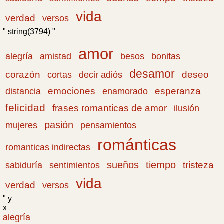
vida
verdad
versos
" string(3794) "
amor
amistad
bonitas
alegría
besos
desamor
corazón
cortas
deseo
decir adiós
emociones
esperanza
distancia
enamorado
felicidad
frases romanticas de amor
ilusión
pasión
pensamientos
mujeres
románticas
romanticas indirectas
sueños
tiempo
tristeza
sabiduría
sentimientos
vida
verdad
versos
" y
x
alegría