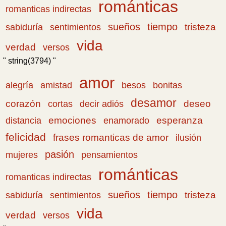
románticas
romanticas indirectas
sueños
tiempo
tristeza
sabiduría
sentimientos
vida
verdad
versos
" string(3794) "
amor
amistad
bonitas
alegría
besos
desamor
corazón
cortas
deseo
decir adiós
emociones
esperanza
distancia
enamorado
felicidad
frases romanticas de amor
ilusión
pasión
pensamientos
mujeres
románticas
romanticas indirectas
sueños
tiempo
tristeza
sabiduría
sentimientos
vida
verdad
versos