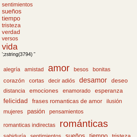
sentimientos
sueños
tiempo
tristeza
verdad
versos
vida
';zstring(3794) "
amor
amistad
bonitas
alegría
besos
desamor
corazón
cortas
deseo
decir adiós
emociones
esperanza
distancia
enamorado
felicidad
frases romanticas de amor
ilusión
pasión
pensamientos
mujeres
románticas
romanticas indirectas
sueños
tiempo
tristeza
sabiduría
sentimientos