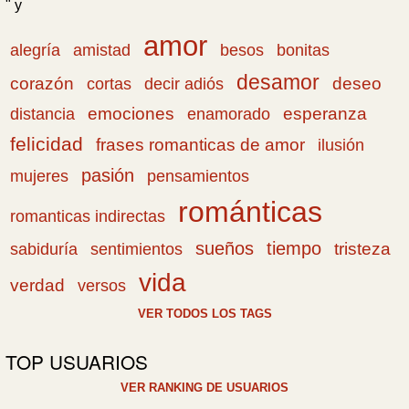
" y
amor
amistad
bonitas
alegría
besos
desamor
corazón
cortas
deseo
decir adiós
emociones
esperanza
distancia
enamorado
felicidad
frases romanticas de amor
ilusión
pasión
pensamientos
mujeres
románticas
romanticas indirectas
sueños
tiempo
tristeza
sabiduría
sentimientos
vida
verdad
versos
VER TODOS LOS TAGS
TOP USUARIOS
VER RANKING DE USUARIOS