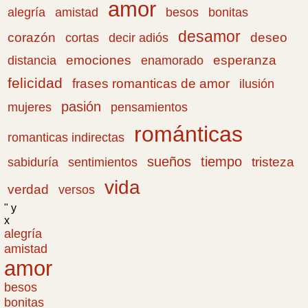
amor
amistad
bonitas
alegría
besos
desamor
corazón
cortas
deseo
decir adiós
emociones
esperanza
distancia
enamorado
felicidad
frases romanticas de amor
ilusión
pasión
pensamientos
mujeres
románticas
romanticas indirectas
sueños
tiempo
tristeza
sabiduría
sentimientos
vida
verdad
versos
" y
x
alegría
amistad
amor
besos
bonitas