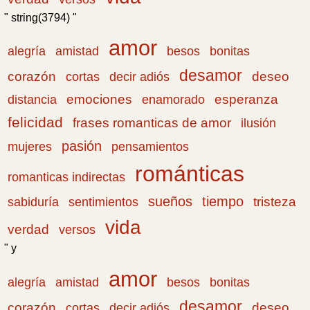
" string(3794) "
amor
amistad
bonitas
alegría
besos
desamor
corazón
cortas
deseo
decir adiós
emociones
esperanza
distancia
enamorado
felicidad
frases romanticas de amor
ilusión
pasión
pensamientos
mujeres
románticas
romanticas indirectas
sueños
tiempo
tristeza
sabiduría
sentimientos
vida
verdad
versos
" y
amor
amistad
bonitas
alegría
besos
desamor
corazón
cortas
deseo
decir adiós