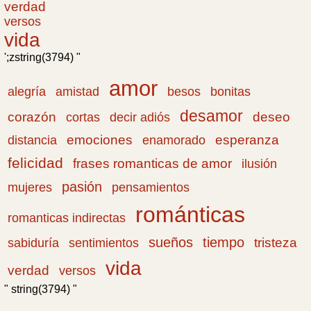
verdad
versos
vida
';zstring(3794) "
amor
amistad
bonitas
alegría
besos
desamor
corazón
cortas
deseo
decir adiós
emociones
esperanza
distancia
enamorado
felicidad
frases romanticas de amor
ilusión
pasión
pensamientos
mujeres
románticas
romanticas indirectas
sueños
tiempo
tristeza
sabiduría
sentimientos
vida
verdad
versos
" string(3794) "