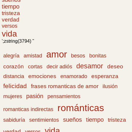
tiempo
tristeza
verdad
versos
vida
';zstring(3794) "
amor
amistad
bonitas
alegría
besos
desamor
corazón
cortas
deseo
decir adiós
emociones
esperanza
distancia
enamorado
felicidad
frases romanticas de amor
ilusión
pasión
pensamientos
mujeres
románticas
romanticas indirectas
sueños
tiempo
tristeza
sabiduría
sentimientos
vida
verdad
versos