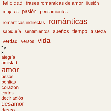
felicidad
frases romanticas de amor
ilusión
pasión
pensamientos
mujeres
románticas
romanticas indirectas
sueños
tiempo
tristeza
sabiduría
sentimientos
vida
verdad
versos
" y
x
alegría
amistad
amor
besos
bonitas
corazón
cortas
decir adiós
desamor
deseo