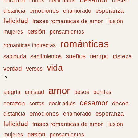
desamor
corazón
cortas
deseo
decir adiós
emociones
esperanza
distancia
enamorado
felicidad
frases romanticas de amor
ilusión
pasión
pensamientos
mujeres
románticas
romanticas indirectas
sueños
tiempo
tristeza
sabiduría
sentimientos
vida
verdad
versos
" y
amor
amistad
bonitas
alegría
besos
desamor
corazón
cortas
deseo
decir adiós
emociones
esperanza
distancia
enamorado
felicidad
frases romanticas de amor
ilusión
pasión
pensamientos
mujeres