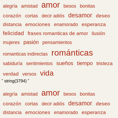
amor
amistad
bonitas
alegría
besos
desamor
corazón
cortas
deseo
decir adiós
emociones
esperanza
distancia
enamorado
felicidad
frases romanticas de amor
ilusión
pasión
pensamientos
mujeres
románticas
romanticas indirectas
sueños
tiempo
tristeza
sabiduría
sentimientos
vida
verdad
versos
" string(3794) "
amor
amistad
bonitas
alegría
besos
desamor
corazón
cortas
deseo
decir adiós
emociones
esperanza
distancia
enamorado