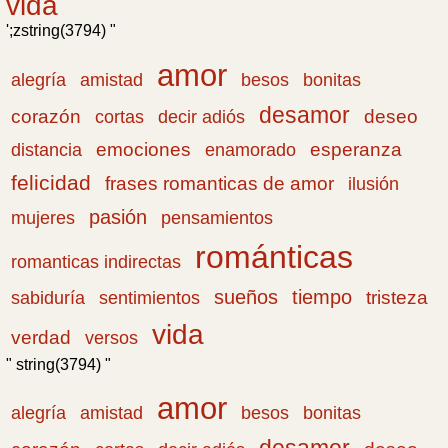
vida
';zstring(3794) "
amor
amistad
bonitas
alegría
besos
desamor
corazón
cortas
deseo
decir adiós
emociones
esperanza
distancia
enamorado
felicidad
frases romanticas de amor
ilusión
pasión
pensamientos
mujeres
románticas
romanticas indirectas
sueños
tiempo
tristeza
sabiduría
sentimientos
vida
verdad
versos
" string(3794) "
amor
amistad
bonitas
alegría
besos