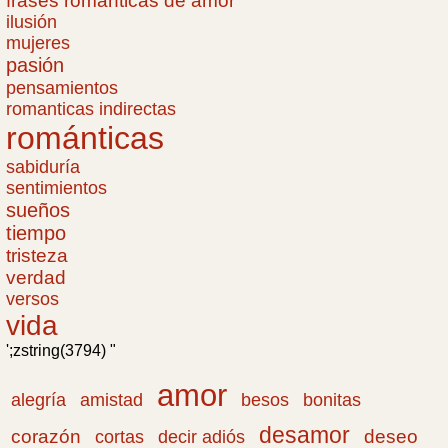
frases romanticas de amor
ilusión
mujeres
pasión
pensamientos
romanticas indirectas
románticas
sabiduría
sentimientos
sueños
tiempo
tristeza
verdad
versos
vida
';zstring(3794) "
amor
amistad
bonitas
alegría
besos
desamor
corazón
cortas
deseo
decir adiós