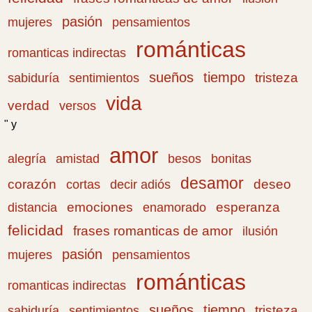
pasión
pensamientos
mujeres
románticas
romanticas indirectas
sueños
tiempo
tristeza
sabiduría
sentimientos
vida
verdad
versos
" y
amor
amistad
bonitas
alegría
besos
desamor
corazón
cortas
deseo
decir adiós
emociones
esperanza
distancia
enamorado
felicidad
frases romanticas de amor
ilusión
pasión
pensamientos
mujeres
románticas
romanticas indirectas
sueños
tiempo
tristeza
sabiduría
sentimientos