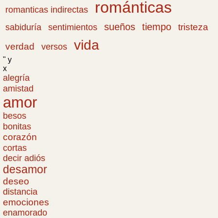
románticas
romanticas indirectas
sueños
tiempo
tristeza
sabiduría
sentimientos
vida
verdad
versos
" y
x
alegría
amistad
amor
besos
bonitas
corazón
cortas
decir adiós
desamor
deseo
distancia
emociones
enamorado