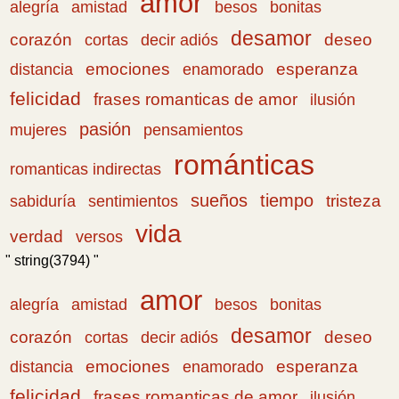
amor
amistad
bonitas
alegría
besos
desamor
corazón
cortas
deseo
decir adiós
emociones
esperanza
distancia
enamorado
felicidad
frases romanticas de amor
ilusión
pasión
pensamientos
mujeres
románticas
romanticas indirectas
sueños
tiempo
tristeza
sabiduría
sentimientos
vida
verdad
versos
" string(3794) "
amor
amistad
bonitas
alegría
besos
desamor
corazón
cortas
deseo
decir adiós
emociones
esperanza
distancia
enamorado
felicidad
frases romanticas de amor
ilusión