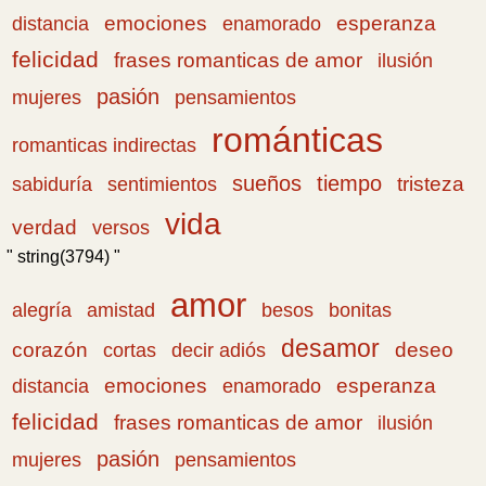
emociones
esperanza
distancia
enamorado
felicidad
frases romanticas de amor
ilusión
pasión
pensamientos
mujeres
románticas
romanticas indirectas
sueños
tiempo
tristeza
sabiduría
sentimientos
vida
verdad
versos
" string(3794) "
amor
amistad
bonitas
alegría
besos
desamor
corazón
cortas
deseo
decir adiós
emociones
esperanza
distancia
enamorado
felicidad
frases romanticas de amor
ilusión
pasión
pensamientos
mujeres