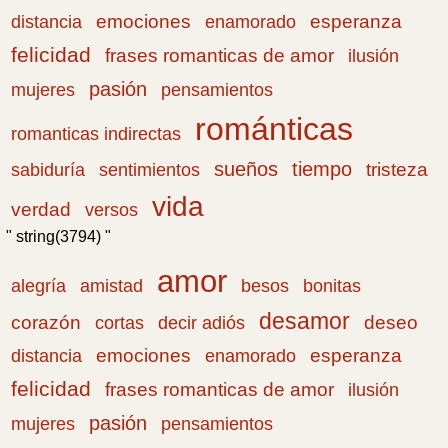
emociones
esperanza
distancia
enamorado
felicidad
frases romanticas de amor
ilusión
pasión
pensamientos
mujeres
románticas
romanticas indirectas
sueños
tiempo
tristeza
sabiduría
sentimientos
vida
verdad
versos
" string(3794) "
amor
amistad
bonitas
alegría
besos
desamor
corazón
cortas
deseo
decir adiós
emociones
esperanza
distancia
enamorado
felicidad
frases romanticas de amor
ilusión
pasión
pensamientos
mujeres