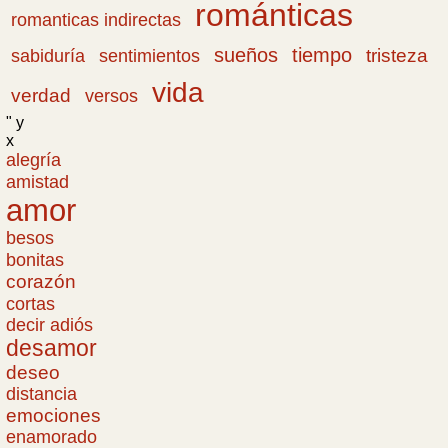
románticas
romanticas indirectas
sueños
tiempo
tristeza
sabiduría
sentimientos
vida
verdad
versos
" y
x
alegría
amistad
amor
besos
bonitas
corazón
cortas
decir adiós
desamor
deseo
distancia
emociones
enamorado