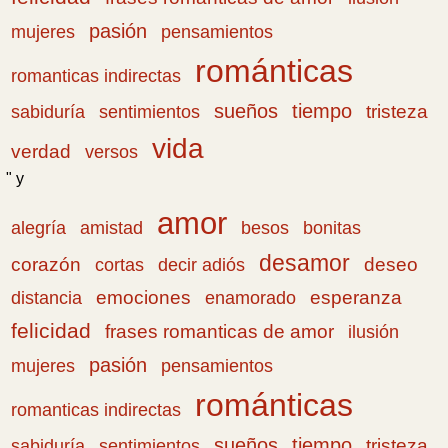
pasión
pensamientos
mujeres
románticas
romanticas indirectas
sueños
tiempo
tristeza
sabiduría
sentimientos
vida
verdad
versos
" y
amor
amistad
bonitas
alegría
besos
desamor
corazón
cortas
deseo
decir adiós
emociones
esperanza
distancia
enamorado
felicidad
frases romanticas de amor
ilusión
pasión
pensamientos
mujeres
románticas
romanticas indirectas
sueños
tiempo
tristeza
sabiduría
sentimientos