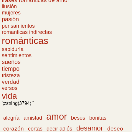
frases romanticas de amor
ilusión
mujeres
pasión
pensamientos
romanticas indirectas
románticas
sabiduría
sentimientos
sueños
tiempo
tristeza
verdad
versos
vida
';zstring(3794) "
amor
amistad
bonitas
alegría
besos
desamor
corazón
cortas
deseo
decir adiós