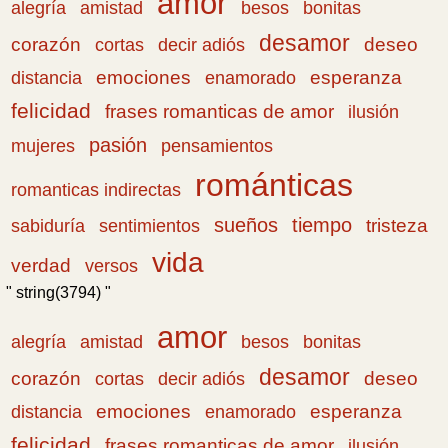
amor
amistad
bonitas
alegría
besos
desamor
corazón
cortas
deseo
decir adiós
emociones
esperanza
distancia
enamorado
felicidad
frases romanticas de amor
ilusión
pasión
pensamientos
mujeres
románticas
romanticas indirectas
sueños
tiempo
tristeza
sabiduría
sentimientos
vida
verdad
versos
" string(3794) "
amor
amistad
bonitas
alegría
besos
desamor
corazón
cortas
deseo
decir adiós
emociones
esperanza
distancia
enamorado
felicidad
frases romanticas de amor
ilusión