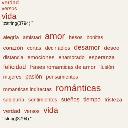
verdad
versos
vida
';zstring(3794) "
amor
amistad
bonitas
alegría
besos
desamor
corazón
cortas
deseo
decir adiós
emociones
esperanza
distancia
enamorado
felicidad
frases romanticas de amor
ilusión
pasión
pensamientos
mujeres
románticas
romanticas indirectas
sueños
tiempo
tristeza
sabiduría
sentimientos
vida
verdad
versos
" string(3794) "