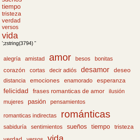
tiempo
tristeza
verdad
versos
vida
';zstring(3794) "
amor
amistad
bonitas
alegría
besos
desamor
corazón
cortas
deseo
decir adiós
emociones
esperanza
distancia
enamorado
felicidad
frases romanticas de amor
ilusión
pasión
pensamientos
mujeres
románticas
romanticas indirectas
sueños
tiempo
tristeza
sabiduría
sentimientos
vida
verdad
versos