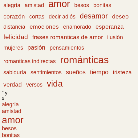
amor
amistad
bonitas
alegría
besos
desamor
corazón
cortas
deseo
decir adiós
emociones
esperanza
distancia
enamorado
felicidad
frases romanticas de amor
ilusión
pasión
pensamientos
mujeres
románticas
romanticas indirectas
sueños
tiempo
tristeza
sabiduría
sentimientos
vida
verdad
versos
" y
x
alegría
amistad
amor
besos
bonitas