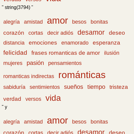
" string(3794) "
amor
amistad
bonitas
alegría
besos
desamor
corazón
cortas
deseo
decir adiós
emociones
esperanza
distancia
enamorado
felicidad
frases romanticas de amor
ilusión
pasión
pensamientos
mujeres
románticas
romanticas indirectas
sueños
tiempo
tristeza
sabiduría
sentimientos
vida
verdad
versos
" y
amor
amistad
bonitas
alegría
besos
desamor
corazón
cortas
deseo
decir adiós