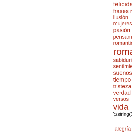
felicid
frases
ilusión
mujeres
pasión
pensam
romanti
romá
sabidur
sentimi
sueños
tiempo
tristeza
verdad
versos
vida
';zstring
alegría