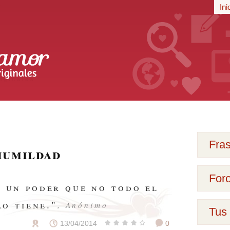
r
Ini
iginales
Fra
humildad
For
s un poder que no todo el
o tiene."
, Anónimo
Tus 
13/04/2014
0