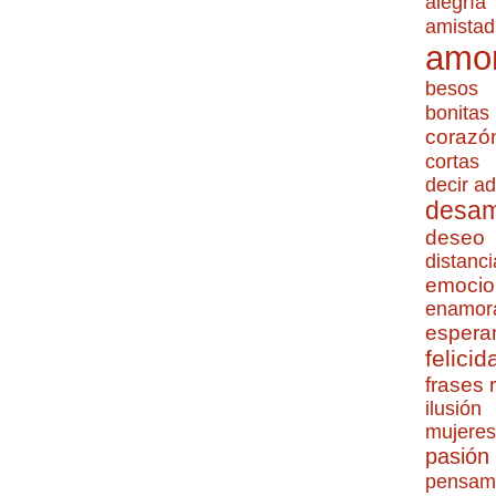
alegría
amistad
amo
besos
bonitas
corazó
cortas
decir ad
desa
deseo
distanci
emocio
enamor
espera
felicid
frases
ilusión
mujeres
pasión
pensam