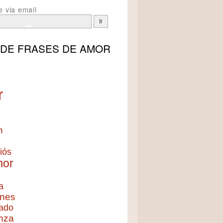
e via email
 DE
FRASES DE AMOR
r
n
iós
mor
a
nes
ado
nza