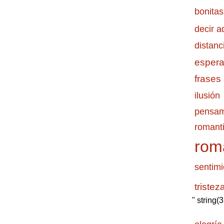
bonitas
decir a
distanc
esper
frases
ilusión
pensam
romanti
rom
sentimi
tristez
" string(