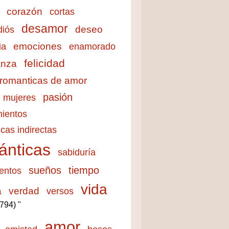
corazón
cortas
desamor
deseo
diós
emociones
ia
enamorado
felicidad
anza
 romanticas de amor
pasión
mujeres
ientos
cas indirectas
ánticas
sabiduría
sueños
tiempo
entos
vida
a
verdad
versos
3794) "
amor