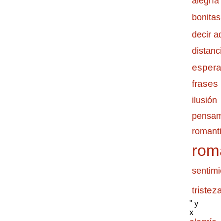
alegría
bonitas
decir a
distanc
esper
frases
ilusión
pensam
romanti
rom
sentimi
tristez
" y
x