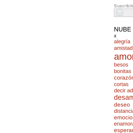
Suscribit
NUBE
x
alegría
amistad
amo
besos
bonitas
corazó
cortas
decir ad
desa
deseo
distanci
emocio
enamor
espera