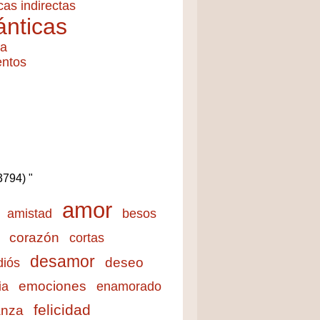
cas indirectas
nticas
ía
entos
(3794) "
amor
amistad
besos
corazón
cortas
desamor
deseo
diós
emociones
ia
enamorado
felicidad
anza