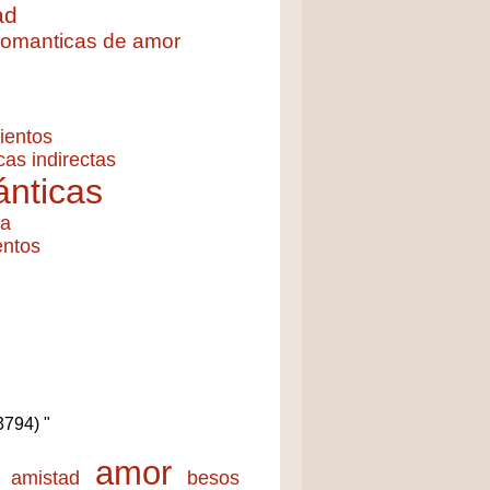
ad
 romanticas de amor
ientos
cas indirectas
nticas
ía
entos
(3794) "
amor
amistad
besos