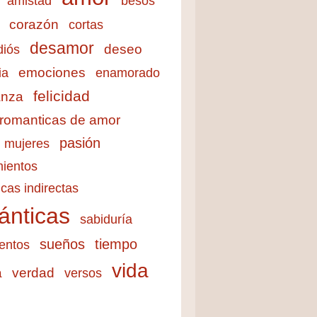
amistad
besos
corazón
cortas
desamor
deseo
diós
emociones
ia
enamorado
felicidad
anza
 romanticas de amor
pasión
mujeres
ientos
cas indirectas
ánticas
sabiduría
sueños
tiempo
entos
vida
a
verdad
versos