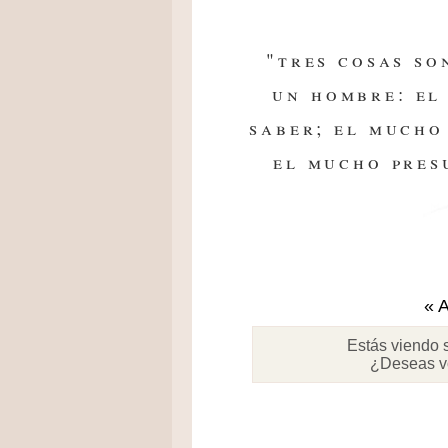
"tres cosas so
un hombre: el
saber; el mucho
el mucho presu
« A
Estás viendo 
¿Deseas v