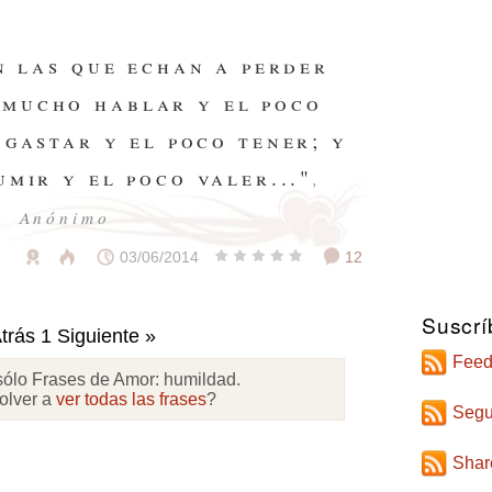
n las que echan a perder
 mucho hablar y el poco
 gastar y el poco tener; y
mir y el poco valer..."
,
Anónimo
03/06/2014
12
Suscrí
trás
1
Siguiente »
Feed
sólo Frases de Amor:
humildad
.
olver a
ver todas las frases
?
Segu
Shar