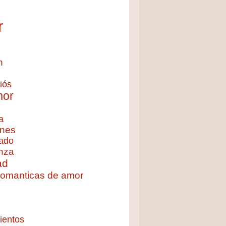
r
n
iós
mor
a
nes
ado
nza
ad
 romanticas de amor
ientos