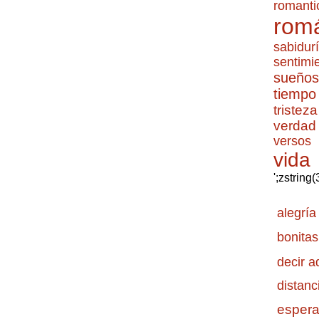
romanti
romá
sabidur
sentimi
sueños
tiempo
tristeza
verdad
versos
vida
';zstring
alegría
bonitas
decir a
distanc
esper