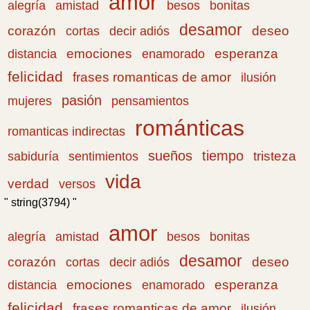
amor
amistad
bonitas
alegría
besos
desamor
corazón
cortas
deseo
decir adiós
emociones
esperanza
distancia
enamorado
felicidad
frases romanticas de amor
ilusión
pasión
pensamientos
mujeres
románticas
romanticas indirectas
sueños
tiempo
tristeza
sabiduría
sentimientos
vida
verdad
versos
" string(3794) "
amor
amistad
bonitas
alegría
besos
desamor
corazón
cortas
deseo
decir adiós
emociones
esperanza
distancia
enamorado
felicidad
frases romanticas de amor
ilusión