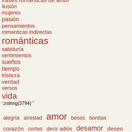
frases romanticas de amor
ilusión
mujeres
pasión
pensamientos
romanticas indirectas
románticas
sabiduría
sentimientos
sueños
tiempo
tristeza
verdad
versos
vida
';zstring(3794) "
amor
amistad
bonitas
alegría
besos
desamor
corazón
cortas
deseo
decir adiós