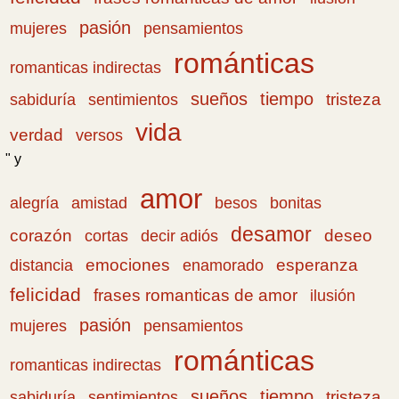
pasión
pensamientos
mujeres
románticas
romanticas indirectas
sueños
tiempo
tristeza
sabiduría
sentimientos
vida
verdad
versos
" y
amor
amistad
bonitas
alegría
besos
desamor
corazón
cortas
deseo
decir adiós
emociones
esperanza
distancia
enamorado
felicidad
frases romanticas de amor
ilusión
pasión
pensamientos
mujeres
románticas
romanticas indirectas
sueños
tiempo
tristeza
sabiduría
sentimientos