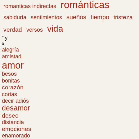
románticas
romanticas indirectas
sueños
tiempo
tristeza
sabiduría
sentimientos
vida
verdad
versos
" y
x
alegría
amistad
amor
besos
bonitas
corazón
cortas
decir adiós
desamor
deseo
distancia
emociones
enamorado