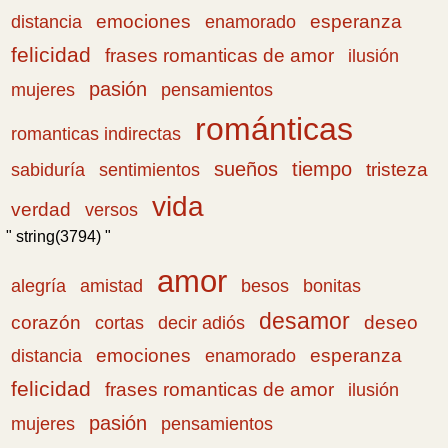
emociones
esperanza
distancia
enamorado
felicidad
frases romanticas de amor
ilusión
pasión
pensamientos
mujeres
románticas
romanticas indirectas
sueños
tiempo
tristeza
sabiduría
sentimientos
vida
verdad
versos
" string(3794) "
amor
amistad
bonitas
alegría
besos
desamor
corazón
cortas
deseo
decir adiós
emociones
esperanza
distancia
enamorado
felicidad
frases romanticas de amor
ilusión
pasión
pensamientos
mujeres