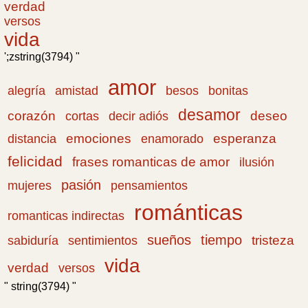
verdad
versos
vida
';zstring(3794) "
amor
amistad
bonitas
alegría
besos
desamor
corazón
cortas
deseo
decir adiós
emociones
esperanza
distancia
enamorado
felicidad
frases romanticas de amor
ilusión
pasión
pensamientos
mujeres
románticas
romanticas indirectas
sueños
tiempo
tristeza
sabiduría
sentimientos
vida
verdad
versos
" string(3794) "