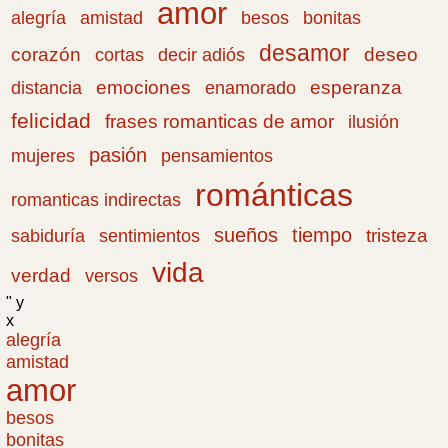
amor
amistad
bonitas
alegría
besos
desamor
corazón
cortas
deseo
decir adiós
emociones
esperanza
distancia
enamorado
felicidad
frases romanticas de amor
ilusión
pasión
pensamientos
mujeres
románticas
romanticas indirectas
sueños
tiempo
tristeza
sabiduría
sentimientos
vida
verdad
versos
" y
x
alegría
amistad
amor
besos
bonitas