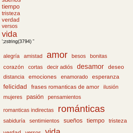
tiempo
tristeza
verdad
versos
vida
';zstring(3794) "
amor
amistad
bonitas
alegría
besos
desamor
corazón
cortas
deseo
decir adiós
emociones
esperanza
distancia
enamorado
felicidad
frases romanticas de amor
ilusión
pasión
pensamientos
mujeres
románticas
romanticas indirectas
sueños
tiempo
tristeza
sabiduría
sentimientos
vida
verdad
versos