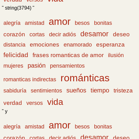
" string(3794) "
amor
amistad
bonitas
alegría
besos
desamor
corazón
cortas
deseo
decir adiós
emociones
esperanza
distancia
enamorado
felicidad
frases romanticas de amor
ilusión
pasión
pensamientos
mujeres
románticas
romanticas indirectas
sueños
tiempo
tristeza
sabiduría
sentimientos
vida
verdad
versos
" y
amor
amistad
bonitas
alegría
besos
desamor
corazón
cortas
deseo
decir adiós