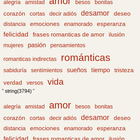
amor
amistad
bonitas
alegría
besos
desamor
corazón
cortas
deseo
decir adiós
emociones
esperanza
distancia
enamorado
felicidad
frases romanticas de amor
ilusión
pasión
pensamientos
mujeres
románticas
romanticas indirectas
sueños
tiempo
tristeza
sabiduría
sentimientos
vida
verdad
versos
" string(3794) "
amor
amistad
bonitas
alegría
besos
desamor
corazón
cortas
deseo
decir adiós
emociones
esperanza
distancia
enamorado
felicidad
frases romanticas de amor
ilusión