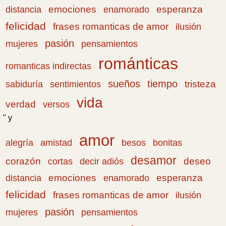
emociones
esperanza
distancia
enamorado
felicidad
frases romanticas de amor
ilusión
pasión
pensamientos
mujeres
románticas
romanticas indirectas
sueños
tiempo
tristeza
sabiduría
sentimientos
vida
verdad
versos
" y
amor
amistad
bonitas
alegría
besos
desamor
corazón
cortas
deseo
decir adiós
emociones
esperanza
distancia
enamorado
felicidad
frases romanticas de amor
ilusión
pasión
pensamientos
mujeres