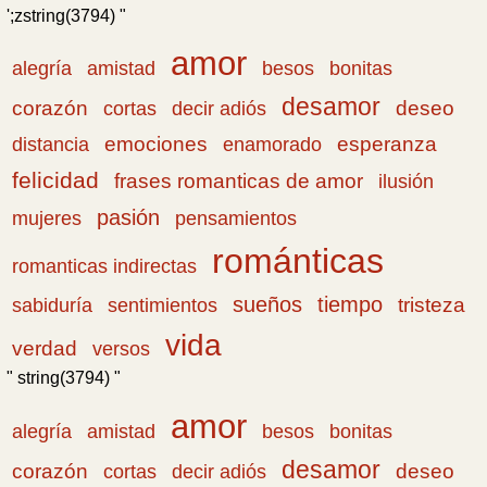
';zstring(3794) "
amor
amistad
bonitas
alegría
besos
desamor
corazón
cortas
deseo
decir adiós
emociones
esperanza
distancia
enamorado
felicidad
frases romanticas de amor
ilusión
pasión
pensamientos
mujeres
románticas
romanticas indirectas
sueños
tiempo
tristeza
sabiduría
sentimientos
vida
verdad
versos
" string(3794) "
amor
amistad
bonitas
alegría
besos
desamor
corazón
cortas
deseo
decir adiós