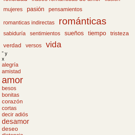
pasión
pensamientos
mujeres
románticas
romanticas indirectas
sueños
tiempo
tristeza
sabiduría
sentimientos
vida
verdad
versos
" y
x
alegría
amistad
amor
besos
bonitas
corazón
cortas
decir adiós
desamor
deseo