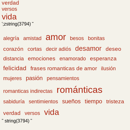
verdad
versos
vida
';zstring(3794) "
amor
amistad
bonitas
alegría
besos
desamor
corazón
cortas
deseo
decir adiós
emociones
esperanza
distancia
enamorado
felicidad
frases romanticas de amor
ilusión
pasión
pensamientos
mujeres
románticas
romanticas indirectas
sueños
tiempo
tristeza
sabiduría
sentimientos
vida
verdad
versos
" string(3794) "