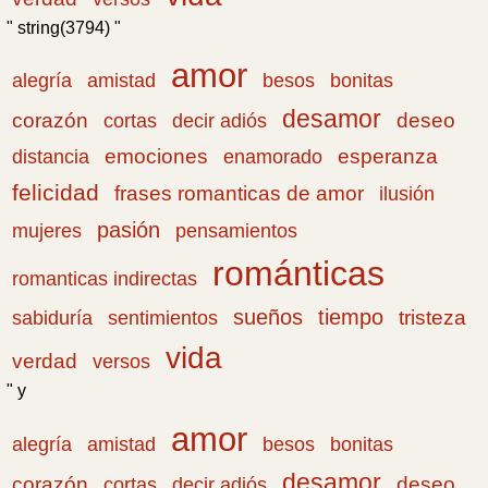
" string(3794) "
amor
amistad
bonitas
alegría
besos
desamor
corazón
cortas
deseo
decir adiós
emociones
esperanza
distancia
enamorado
felicidad
frases romanticas de amor
ilusión
pasión
pensamientos
mujeres
románticas
romanticas indirectas
sueños
tiempo
tristeza
sabiduría
sentimientos
vida
verdad
versos
" y
amor
amistad
bonitas
alegría
besos
desamor
corazón
cortas
deseo
decir adiós