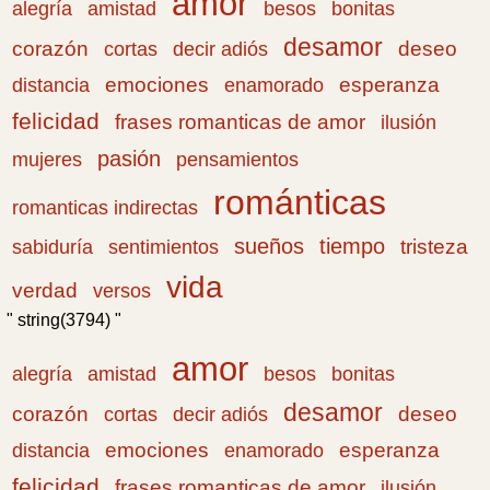
amor
amistad
bonitas
alegría
besos
desamor
corazón
cortas
deseo
decir adiós
emociones
esperanza
distancia
enamorado
felicidad
frases romanticas de amor
ilusión
pasión
pensamientos
mujeres
románticas
romanticas indirectas
sueños
tiempo
tristeza
sabiduría
sentimientos
vida
verdad
versos
" string(3794) "
amor
amistad
bonitas
alegría
besos
desamor
corazón
cortas
deseo
decir adiós
emociones
esperanza
distancia
enamorado
felicidad
frases romanticas de amor
ilusión