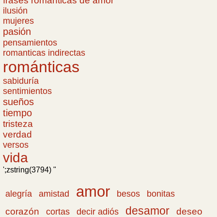
frases romanticas de amor
ilusión
mujeres
pasión
pensamientos
romanticas indirectas
románticas
sabiduría
sentimientos
sueños
tiempo
tristeza
verdad
versos
vida
';zstring(3794) "
amor
amistad
bonitas
alegría
besos
desamor
corazón
cortas
deseo
decir adiós