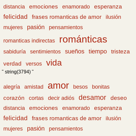
emociones
esperanza
distancia
enamorado
felicidad
frases romanticas de amor
ilusión
pasión
pensamientos
mujeres
románticas
romanticas indirectas
sueños
tiempo
tristeza
sabiduría
sentimientos
vida
verdad
versos
" string(3794) "
amor
amistad
bonitas
alegría
besos
desamor
corazón
cortas
deseo
decir adiós
emociones
esperanza
distancia
enamorado
felicidad
frases romanticas de amor
ilusión
pasión
pensamientos
mujeres