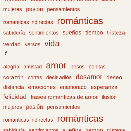
pasión
pensamientos
mujeres
románticas
romanticas indirectas
sueños
tiempo
tristeza
sabiduría
sentimientos
vida
verdad
versos
" y
amor
amistad
bonitas
alegría
besos
desamor
corazón
cortas
deseo
decir adiós
emociones
esperanza
distancia
enamorado
felicidad
frases romanticas de amor
ilusión
pasión
pensamientos
mujeres
románticas
romanticas indirectas
sueños
tiempo
tristeza
sabiduría
sentimientos