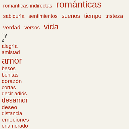
románticas
romanticas indirectas
sueños
tiempo
tristeza
sabiduría
sentimientos
vida
verdad
versos
" y
x
alegría
amistad
amor
besos
bonitas
corazón
cortas
decir adiós
desamor
deseo
distancia
emociones
enamorado