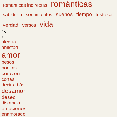
románticas
romanticas indirectas
sueños
tiempo
tristeza
sabiduría
sentimientos
vida
verdad
versos
" y
x
alegría
amistad
amor
besos
bonitas
corazón
cortas
decir adiós
desamor
deseo
distancia
emociones
enamorado