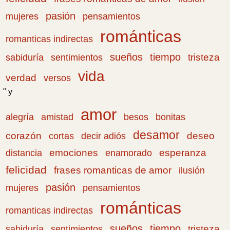
pasión
pensamientos
mujeres
románticas
romanticas indirectas
sueños
tiempo
tristeza
sabiduría
sentimientos
vida
verdad
versos
" y
amor
amistad
bonitas
alegría
besos
desamor
corazón
cortas
deseo
decir adiós
emociones
esperanza
distancia
enamorado
felicidad
frases romanticas de amor
ilusión
pasión
pensamientos
mujeres
románticas
romanticas indirectas
sueños
tiempo
tristeza
sabiduría
sentimientos