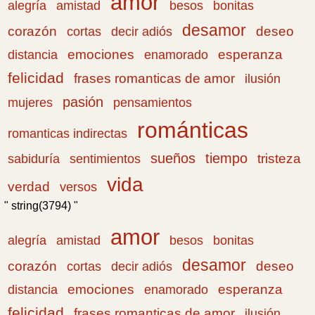
amor
amistad
bonitas
alegría
besos
desamor
corazón
cortas
deseo
decir adiós
emociones
esperanza
distancia
enamorado
felicidad
frases romanticas de amor
ilusión
pasión
pensamientos
mujeres
románticas
romanticas indirectas
sueños
tiempo
tristeza
sabiduría
sentimientos
vida
verdad
versos
" string(3794) "
amor
amistad
bonitas
alegría
besos
desamor
corazón
cortas
deseo
decir adiós
emociones
esperanza
distancia
enamorado
felicidad
frases romanticas de amor
ilusión