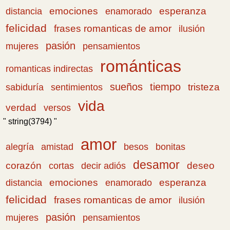
emociones
esperanza
distancia
enamorado
felicidad
frases romanticas de amor
ilusión
pasión
pensamientos
mujeres
románticas
romanticas indirectas
sueños
tiempo
tristeza
sabiduría
sentimientos
vida
verdad
versos
" string(3794) "
amor
amistad
bonitas
alegría
besos
desamor
corazón
cortas
deseo
decir adiós
emociones
esperanza
distancia
enamorado
felicidad
frases romanticas de amor
ilusión
pasión
pensamientos
mujeres