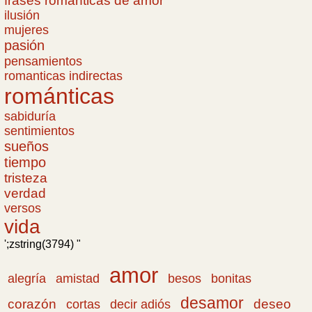
frases romanticas de amor
ilusión
mujeres
pasión
pensamientos
romanticas indirectas
románticas
sabiduría
sentimientos
sueños
tiempo
tristeza
verdad
versos
vida
';zstring(3794) "
amor
amistad
bonitas
alegría
besos
desamor
corazón
cortas
deseo
decir adiós