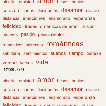
amor
amistad
bonitas
alegría
besos
desamor
corazón
cortas
deseo
decir adiós
emociones
esperanza
distancia
enamorado
felicidad
frases romanticas de amor
ilusión
pasión
pensamientos
mujeres
románticas
romanticas indirectas
sueños
tiempo
tristeza
sabiduría
sentimientos
vida
verdad
versos
" string(3794) "
amor
amistad
bonitas
alegría
besos
desamor
corazón
cortas
deseo
decir adiós
emociones
esperanza
distancia
enamorado
felicidad
frases romanticas de amor
ilusión