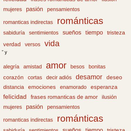
pasión
pensamientos
mujeres
románticas
romanticas indirectas
sueños
tiempo
tristeza
sabiduría
sentimientos
vida
verdad
versos
" y
amor
amistad
bonitas
alegría
besos
desamor
corazón
cortas
deseo
decir adiós
emociones
esperanza
distancia
enamorado
felicidad
frases romanticas de amor
ilusión
pasión
pensamientos
mujeres
románticas
romanticas indirectas
sueños
tiempo
tristeza
sabiduría
sentimientos