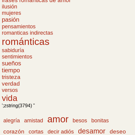
frases romanticas de amor
ilusión
mujeres
pasión
pensamientos
romanticas indirectas
románticas
sabiduría
sentimientos
sueños
tiempo
tristeza
verdad
versos
vida
';zstring(3794) "
amor
amistad
bonitas
alegría
besos
desamor
corazón
cortas
deseo
decir adiós