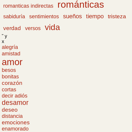
románticas
romanticas indirectas
sueños
tiempo
tristeza
sabiduría
sentimientos
vida
verdad
versos
" y
x
alegría
amistad
amor
besos
bonitas
corazón
cortas
decir adiós
desamor
deseo
distancia
emociones
enamorado