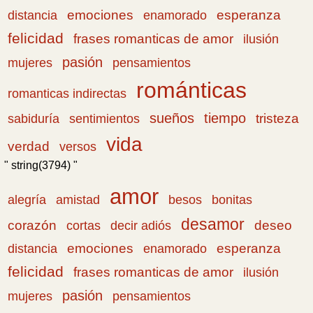
emociones
esperanza
distancia
enamorado
felicidad
frases romanticas de amor
ilusión
pasión
pensamientos
mujeres
románticas
romanticas indirectas
sueños
tiempo
tristeza
sabiduría
sentimientos
vida
verdad
versos
" string(3794) "
amor
amistad
bonitas
alegría
besos
desamor
corazón
cortas
deseo
decir adiós
emociones
esperanza
distancia
enamorado
felicidad
frases romanticas de amor
ilusión
pasión
pensamientos
mujeres