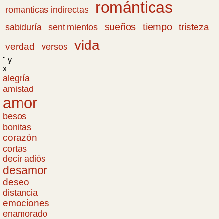
románticas
romanticas indirectas
sueños
tiempo
tristeza
sabiduría
sentimientos
vida
verdad
versos
" y
x
alegría
amistad
amor
besos
bonitas
corazón
cortas
decir adiós
desamor
deseo
distancia
emociones
enamorado