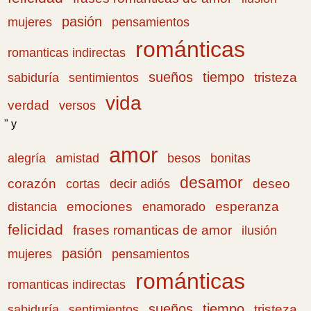
pasión
pensamientos
mujeres
románticas
romanticas indirectas
sueños
tiempo
tristeza
sabiduría
sentimientos
vida
verdad
versos
" y
amor
amistad
bonitas
alegría
besos
desamor
corazón
cortas
deseo
decir adiós
emociones
esperanza
distancia
enamorado
felicidad
frases romanticas de amor
ilusión
pasión
pensamientos
mujeres
románticas
romanticas indirectas
sueños
tiempo
tristeza
sabiduría
sentimientos