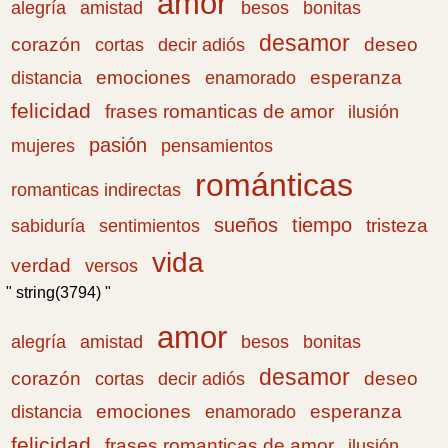
amor
amistad
bonitas
alegría
besos
desamor
corazón
cortas
deseo
decir adiós
emociones
esperanza
distancia
enamorado
felicidad
frases romanticas de amor
ilusión
pasión
pensamientos
mujeres
románticas
romanticas indirectas
sueños
tiempo
tristeza
sabiduría
sentimientos
vida
verdad
versos
" string(3794) "
amor
amistad
bonitas
alegría
besos
desamor
corazón
cortas
deseo
decir adiós
emociones
esperanza
distancia
enamorado
felicidad
frases romanticas de amor
ilusión