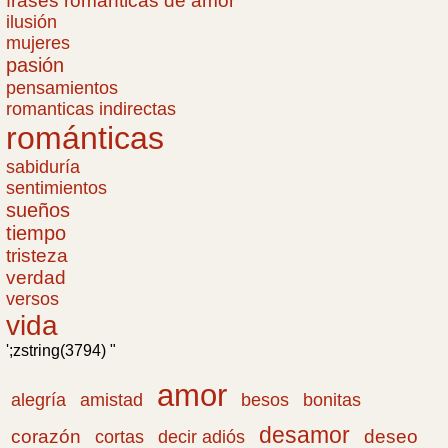
frases romanticas de amor
ilusión
mujeres
pasión
pensamientos
romanticas indirectas
románticas
sabiduría
sentimientos
sueños
tiempo
tristeza
verdad
versos
vida
';zstring(3794) "
amor
amistad
bonitas
alegría
besos
desamor
corazón
cortas
deseo
decir adiós