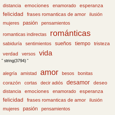
emociones
esperanza
distancia
enamorado
felicidad
frases romanticas de amor
ilusión
pasión
pensamientos
mujeres
románticas
romanticas indirectas
sueños
tiempo
tristeza
sabiduría
sentimientos
vida
verdad
versos
" string(3794) "
amor
amistad
bonitas
alegría
besos
desamor
corazón
cortas
deseo
decir adiós
emociones
esperanza
distancia
enamorado
felicidad
frases romanticas de amor
ilusión
pasión
pensamientos
mujeres