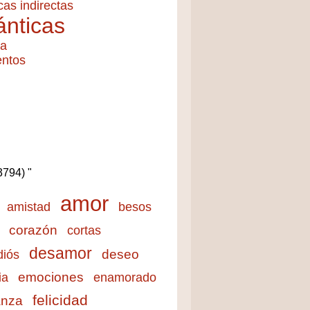
cas indirectas
nticas
ía
entos
(3794) "
amor
amistad
besos
corazón
cortas
desamor
deseo
diós
emociones
ia
enamorado
felicidad
anza