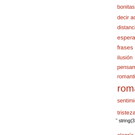
bonitas
decir a
distanc
esper
frases
ilusión
pensam
romanti
rom
sentimi
tristez
" string(