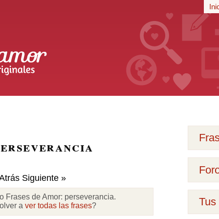
r
Ini
iginales
Fra
perseverancia
For
Atrás
Siguiente »
lo Frases de Amor:
perseverancia
.
Tus 
olver a
ver todas las frases
?