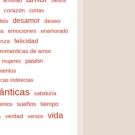
amistad
besos
corazón
cortas
desamor
deseo
diós
emociones
ia
enamorado
felicidad
anza
 romanticas de amor
pasión
mujeres
ientos
cas indirectas
ánticas
sabiduría
sueños
tiempo
entos
vida
a
verdad
versos