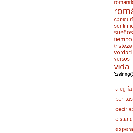
romanti
romá
sabidur
sentimi
sueños
tiempo
tristeza
verdad
versos
vida
';zstring
alegría
bonitas
decir a
distanc
esper