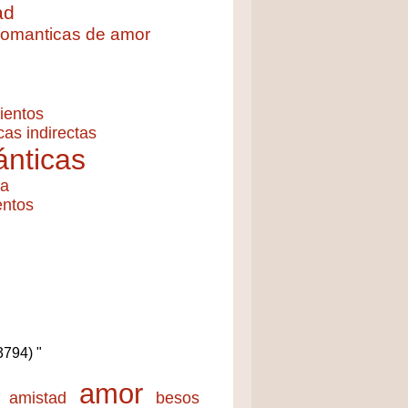
ad
 romanticas de amor
ientos
cas indirectas
nticas
ía
entos
(3794) "
amor
amistad
besos