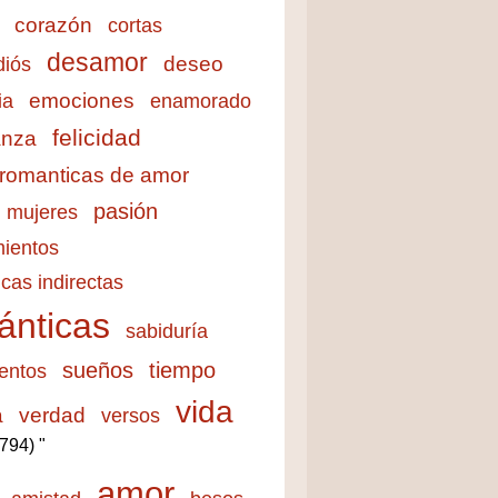
corazón
cortas
desamor
deseo
diós
emociones
ia
enamorado
felicidad
anza
 romanticas de amor
pasión
mujeres
ientos
cas indirectas
ánticas
sabiduría
sueños
tiempo
entos
vida
a
verdad
versos
3794) "
amor