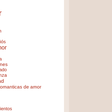
r
n
iós
mor
a
nes
ado
nza
ad
 romanticas de amor
ientos