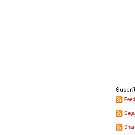
Suscrí
Feed
Segu
Shar