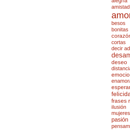
alegría
amistad
amo
besos
bonitas
corazó
cortas
decir ad
desa
deseo
distanci
emocio
enamor
espera
felicid
frases
ilusión
mujeres
pasión
pensam