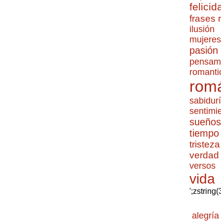
felicid
frases
ilusión
mujeres
pasión
pensam
romanti
romá
sabidur
sentimi
sueños
tiempo
tristeza
verdad
versos
vida
';zstring
alegría