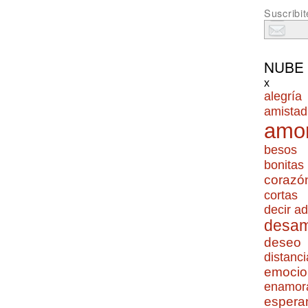
Suscribit
NUBE
x
alegría
amistad
amo
besos
bonitas
corazó
cortas
decir ad
desa
deseo
distanci
emocio
enamor
espera