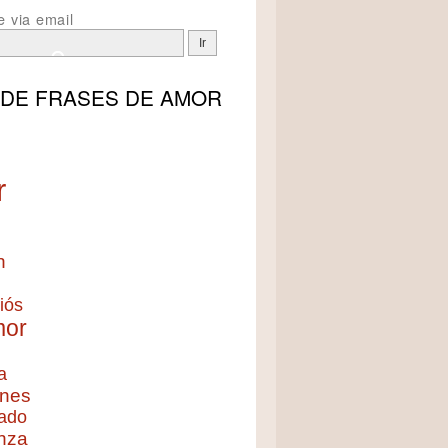
e via email
 DE
FRASES DE AMOR
r
n
iós
mor
a
nes
ado
nza