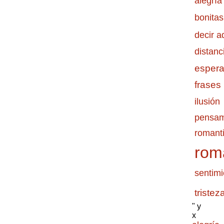
alegría
bonitas
decir a
distanc
esper
frases
ilusión
pensam
romanti
rom
sentimi
tristez
" y
x