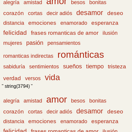
amor
amistad
bonitas
alegría
besos
desamor
corazón
cortas
deseo
decir adiós
emociones
esperanza
distancia
enamorado
felicidad
frases romanticas de amor
ilusión
pasión
pensamientos
mujeres
románticas
romanticas indirectas
sueños
tiempo
tristeza
sabiduría
sentimientos
vida
verdad
versos
" string(3794) "
amor
amistad
bonitas
alegría
besos
desamor
corazón
cortas
deseo
decir adiós
emociones
esperanza
distancia
enamorado
felicidad
frases romanticas de amor
ilusión