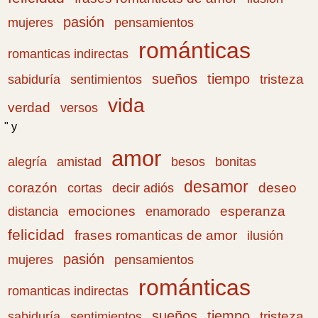
pasión
pensamientos
mujeres
románticas
romanticas indirectas
sueños
tiempo
tristeza
sabiduría
sentimientos
vida
verdad
versos
" y
amor
amistad
bonitas
alegría
besos
desamor
corazón
cortas
deseo
decir adiós
emociones
esperanza
distancia
enamorado
felicidad
frases romanticas de amor
ilusión
pasión
pensamientos
mujeres
románticas
romanticas indirectas
sueños
tiempo
tristeza
sabiduría
sentimientos