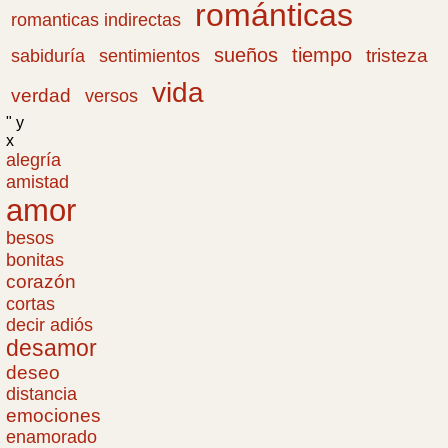
románticas
romanticas indirectas
sueños
tiempo
tristeza
sabiduría
sentimientos
vida
verdad
versos
" y
x
alegría
amistad
amor
besos
bonitas
corazón
cortas
decir adiós
desamor
deseo
distancia
emociones
enamorado