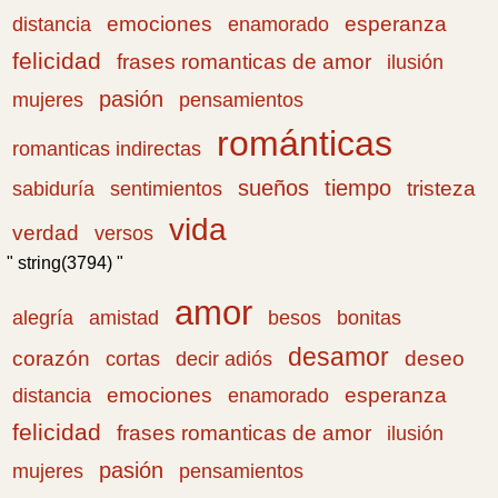
emociones
esperanza
distancia
enamorado
felicidad
frases romanticas de amor
ilusión
pasión
pensamientos
mujeres
románticas
romanticas indirectas
sueños
tiempo
tristeza
sabiduría
sentimientos
vida
verdad
versos
" string(3794) "
amor
amistad
bonitas
alegría
besos
desamor
corazón
cortas
deseo
decir adiós
emociones
esperanza
distancia
enamorado
felicidad
frases romanticas de amor
ilusión
pasión
pensamientos
mujeres