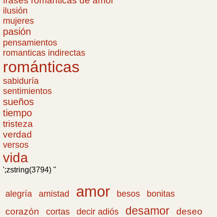
frases romanticas de amor
ilusión
mujeres
pasión
pensamientos
romanticas indirectas
románticas
sabiduría
sentimientos
sueños
tiempo
tristeza
verdad
versos
vida
';zstring(3794) "
amor
amistad
bonitas
alegría
besos
desamor
corazón
cortas
deseo
decir adiós