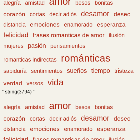
amor
amistad
bonitas
alegría
besos
desamor
corazón
cortas
deseo
decir adiós
emociones
esperanza
distancia
enamorado
felicidad
frases romanticas de amor
ilusión
pasión
pensamientos
mujeres
románticas
romanticas indirectas
sueños
tiempo
tristeza
sabiduría
sentimientos
vida
verdad
versos
" string(3794) "
amor
amistad
bonitas
alegría
besos
desamor
corazón
cortas
deseo
decir adiós
emociones
esperanza
distancia
enamorado
felicidad
frases romanticas de amor
ilusión