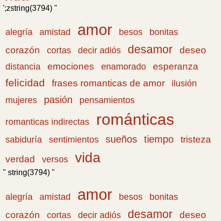
';zstring(3794) "
amor
amistad
bonitas
alegría
besos
desamor
corazón
cortas
deseo
decir adiós
emociones
esperanza
distancia
enamorado
felicidad
frases romanticas de amor
ilusión
pasión
pensamientos
mujeres
románticas
romanticas indirectas
sueños
tiempo
tristeza
sabiduría
sentimientos
vida
verdad
versos
" string(3794) "
amor
amistad
bonitas
alegría
besos
desamor
corazón
cortas
deseo
decir adiós