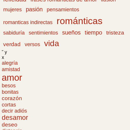
pasión
pensamientos
mujeres
románticas
romanticas indirectas
sueños
tiempo
tristeza
sabiduría
sentimientos
vida
verdad
versos
" y
x
alegría
amistad
amor
besos
bonitas
corazón
cortas
decir adiós
desamor
deseo