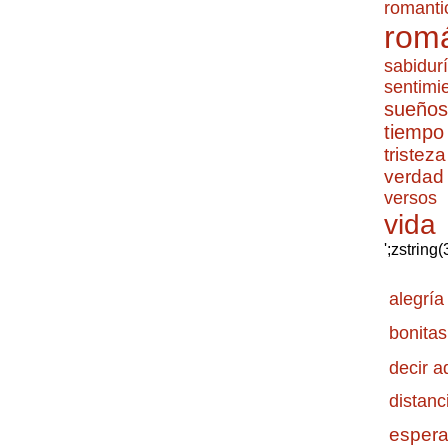
romanti
romá
sabidur
sentimi
sueños
tiempo
tristeza
verdad
versos
vida
';zstring
alegría
bonitas
decir a
distanc
esper