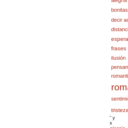
alegría
bonitas
decir a
distanc
esper
frases
ilusión
pensam
romanti
rom
sentimi
tristez
" y
x