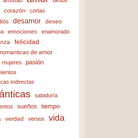
amistad
besos
corazón
cortas
desamor
deseo
diós
emociones
ia
enamorado
felicidad
anza
 romanticas de amor
pasión
mujeres
ientos
cas indirectas
ánticas
sabiduría
sueños
tiempo
entos
vida
a
verdad
versos