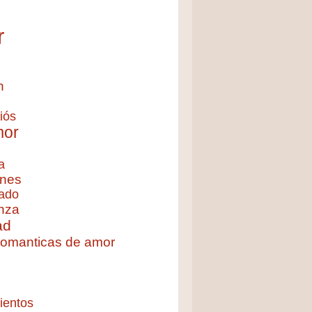
r
n
iós
mor
a
nes
ado
nza
ad
 romanticas de amor
ientos