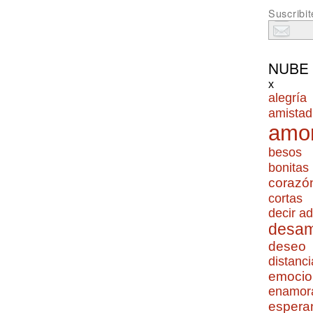
Suscribit
NUBE
x
alegría
amistad
amo
besos
bonitas
corazó
cortas
decir ad
desa
deseo
distanci
emocio
enamor
espera