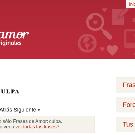
r
Ini
iginales
Fra
culpa
For
Atrás
Siguiente »
o sólo Frases de Amor:
culpa
.
Tus 
olver a
ver todas las frases
?