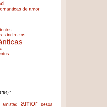
ad
 romanticas de amor
ientos
cas indirectas
nticas
ía
entos
(3794) "
amor
amistad
besos