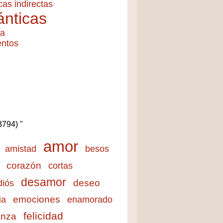
cas indirectas
nticas
ía
entos
(3794) "
amor
amistad
besos
corazón
cortas
desamor
deseo
diós
emociones
ia
enamorado
felicidad
anza