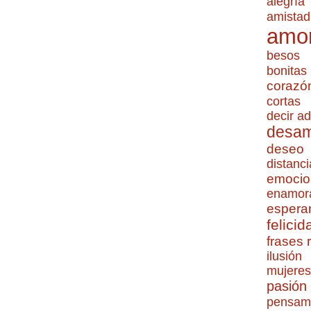
alegría
amistad
amo
besos
bonitas
corazó
cortas
decir ad
desa
deseo
distanci
emocio
enamor
espera
felicid
frases
ilusión
mujeres
pasión
pensam