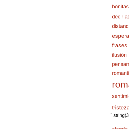
bonitas
decir a
distanc
esper
frases
ilusión
pensam
romanti
rom
sentimi
tristez
" string(