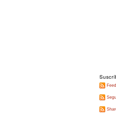
Suscrí
Feed
Segu
Shar