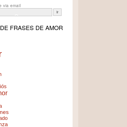
e via email
 DE
FRASES DE AMOR
r
n
iós
mor
a
nes
ado
nza