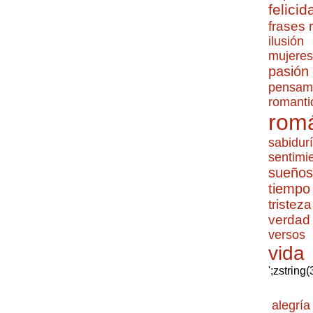
felicid
frases
ilusión
mujeres
pasión
pensam
romanti
romá
sabidur
sentimi
sueños
tiempo
tristeza
verdad
versos
vida
';zstring
alegría