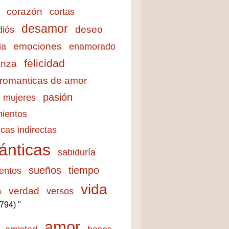
corazón
cortas
desamor
deseo
diós
emociones
ia
enamorado
felicidad
anza
 romanticas de amor
pasión
mujeres
ientos
cas indirectas
ánticas
sabiduría
sueños
tiempo
entos
vida
a
verdad
versos
3794) "
amor