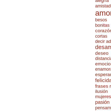
alegría
amistad
amo
besos
bonitas
corazó
cortas
decir ad
desa
deseo
distanci
emocio
enamor
espera
felicid
frases
ilusión
mujeres
pasión
pensam