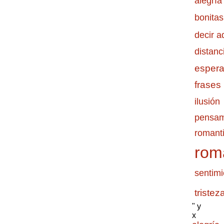
alegría
bonitas
decir a
distanc
esper
frases
ilusión
pensam
romanti
rom
sentimi
tristez
" y
x