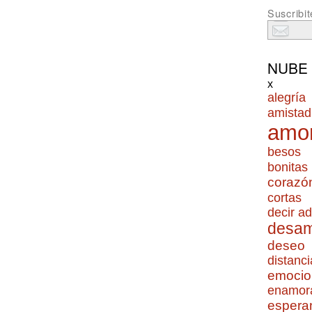
Suscribit
NUBE
x
alegría
amistad
amo
besos
bonitas
corazó
cortas
decir ad
desa
deseo
distanci
emocio
enamor
espera