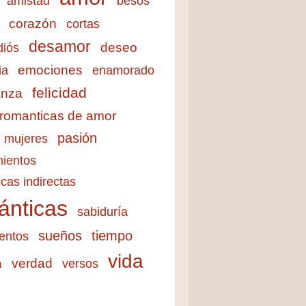
amistad
besos
corazón
cortas
desamor
deseo
diós
emociones
ia
enamorado
felicidad
anza
 romanticas de amor
pasión
mujeres
ientos
cas indirectas
ánticas
sabiduría
sueños
tiempo
entos
vida
a
verdad
versos