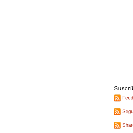
Suscrí
Feed
Segu
Shar