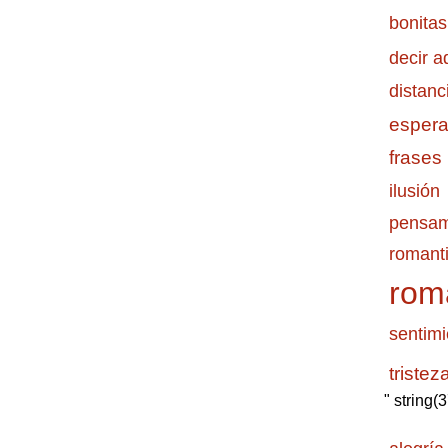
bonitas
decir a
distanc
esper
frases
ilusión
pensam
romanti
rom
sentimi
tristez
" string(