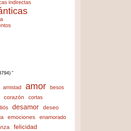
cas indirectas
nticas
ía
entos
(3794) "
amor
amistad
besos
corazón
cortas
desamor
deseo
diós
emociones
ia
enamorado
felicidad
anza