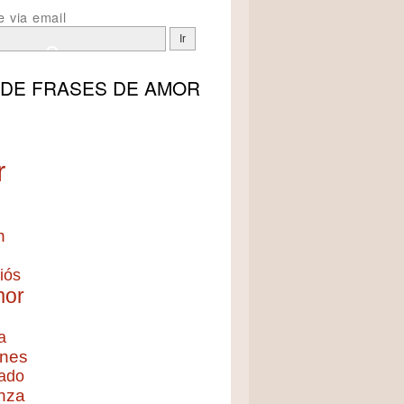
e via email
 DE
FRASES DE AMOR
r
n
iós
mor
a
nes
ado
nza