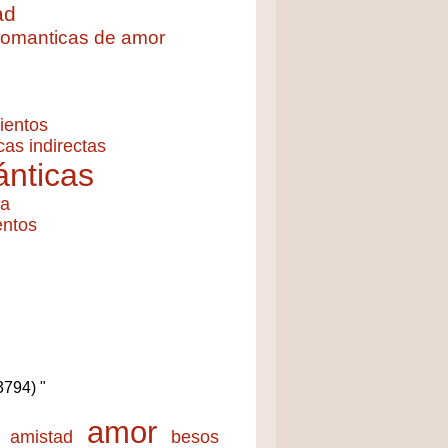
ad
 romanticas de amor
ientos
cas indirectas
nticas
ía
entos
(3794) "
amor
amistad
besos