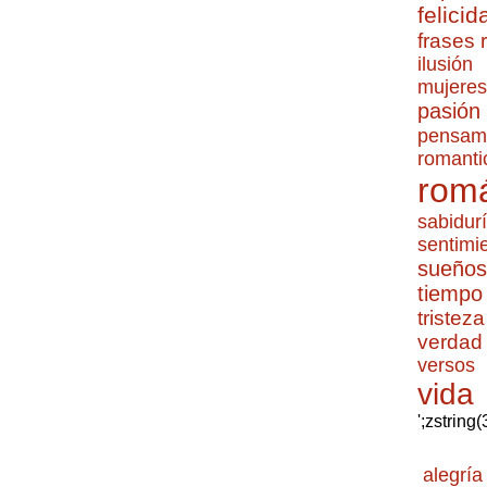
felicid
frases
ilusión
mujeres
pasión
pensam
romanti
romá
sabidur
sentimi
sueños
tiempo
tristeza
verdad
versos
vida
';zstring
alegría