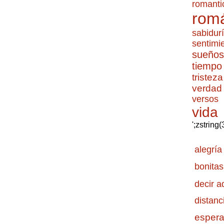
romanti
romá
sabidur
sentimi
sueños
tiempo
tristeza
verdad
versos
vida
';zstring
alegría
bonitas
decir a
distanc
esper