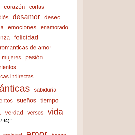
corazón
cortas
desamor
deseo
diós
emociones
ia
enamorado
felicidad
anza
 romanticas de amor
pasión
mujeres
ientos
cas indirectas
ánticas
sabiduría
sueños
tiempo
entos
vida
a
verdad
versos
3794) "
amor