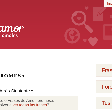
r
Ini
iginales
Fra
promesa
For
Atrás
Siguiente »
sólo Frases de Amor:
promesa
.
Tus 
olver a
ver todas las frases
?