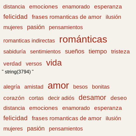
emociones
esperanza
distancia
enamorado
felicidad
frases romanticas de amor
ilusión
pasión
pensamientos
mujeres
románticas
romanticas indirectas
sueños
tiempo
tristeza
sabiduría
sentimientos
vida
verdad
versos
" string(3794) "
amor
amistad
bonitas
alegría
besos
desamor
corazón
cortas
deseo
decir adiós
emociones
esperanza
distancia
enamorado
felicidad
frases romanticas de amor
ilusión
pasión
pensamientos
mujeres