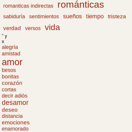
románticas
romanticas indirectas
sueños
tiempo
tristeza
sabiduría
sentimientos
vida
verdad
versos
" y
x
alegría
amistad
amor
besos
bonitas
corazón
cortas
decir adiós
desamor
deseo
distancia
emociones
enamorado