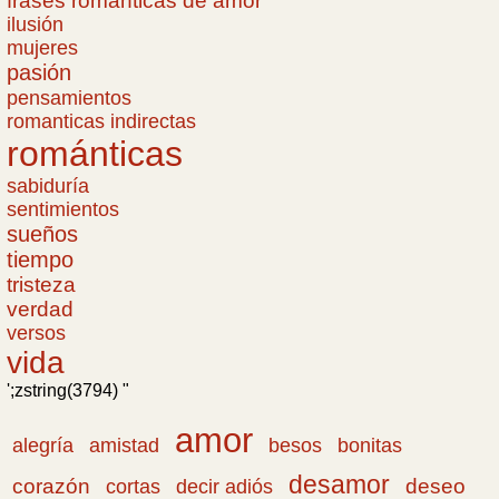
frases romanticas de amor
ilusión
mujeres
pasión
pensamientos
romanticas indirectas
románticas
sabiduría
sentimientos
sueños
tiempo
tristeza
verdad
versos
vida
';zstring(3794) "
amor
amistad
bonitas
alegría
besos
desamor
corazón
cortas
deseo
decir adiós