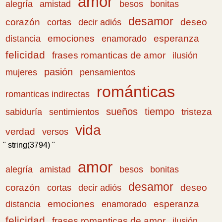
amor
amistad
bonitas
alegría
besos
desamor
corazón
cortas
deseo
decir adiós
emociones
esperanza
distancia
enamorado
felicidad
frases romanticas de amor
ilusión
pasión
pensamientos
mujeres
románticas
romanticas indirectas
sueños
tiempo
tristeza
sabiduría
sentimientos
vida
verdad
versos
" string(3794) "
amor
amistad
bonitas
alegría
besos
desamor
corazón
cortas
deseo
decir adiós
emociones
esperanza
distancia
enamorado
felicidad
frases romanticas de amor
ilusión