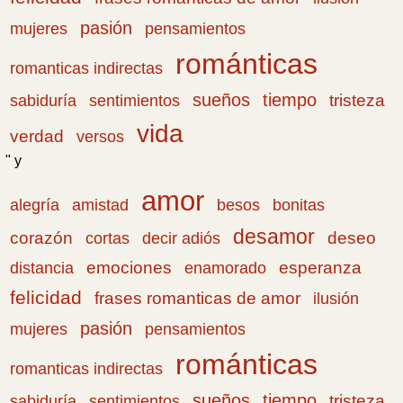
pasión
pensamientos
mujeres
románticas
romanticas indirectas
sueños
tiempo
tristeza
sabiduría
sentimientos
vida
verdad
versos
" y
amor
amistad
bonitas
alegría
besos
desamor
corazón
cortas
deseo
decir adiós
emociones
esperanza
distancia
enamorado
felicidad
frases romanticas de amor
ilusión
pasión
pensamientos
mujeres
románticas
romanticas indirectas
sueños
tiempo
tristeza
sabiduría
sentimientos