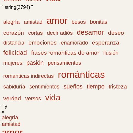
" string(3794) "
amor
amistad
bonitas
alegría
besos
desamor
corazón
cortas
deseo
decir adiós
emociones
esperanza
distancia
enamorado
felicidad
frases romanticas de amor
ilusión
pasión
pensamientos
mujeres
románticas
romanticas indirectas
sueños
tiempo
tristeza
sabiduría
sentimientos
vida
verdad
versos
" y
x
alegría
amistad
amor