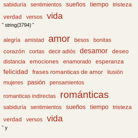
sueños
tiempo
tristeza
sabiduría
sentimientos
vida
verdad
versos
" string(3794) "
amor
amistad
bonitas
alegría
besos
desamor
corazón
cortas
deseo
decir adiós
emociones
esperanza
distancia
enamorado
felicidad
frases romanticas de amor
ilusión
pasión
pensamientos
mujeres
románticas
romanticas indirectas
sueños
tiempo
tristeza
sabiduría
sentimientos
vida
verdad
versos
" y