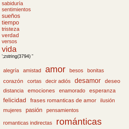
sabiduría
sentimientos
sueños
tiempo
tristeza
verdad
versos
vida
';zstring(3794) "
amor
amistad
bonitas
alegría
besos
desamor
corazón
cortas
deseo
decir adiós
emociones
esperanza
distancia
enamorado
felicidad
frases romanticas de amor
ilusión
pasión
pensamientos
mujeres
románticas
romanticas indirectas