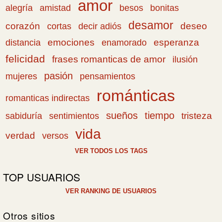
amor
amistad
bonitas
alegría
besos
desamor
corazón
cortas
deseo
decir adiós
emociones
esperanza
distancia
enamorado
felicidad
frases romanticas de amor
ilusión
pasión
pensamientos
mujeres
románticas
romanticas indirectas
sueños
tiempo
tristeza
sabiduría
sentimientos
vida
verdad
versos
VER TODOS LOS TAGS
TOP USUARIOS
VER RANKING DE USUARIOS
Otros sitios