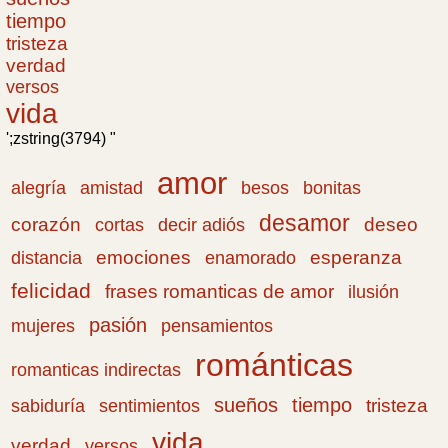
tiempo
tristeza
verdad
versos
vida
';zstring(3794) "
amor
amistad
bonitas
alegría
besos
desamor
corazón
cortas
deseo
decir adiós
emociones
esperanza
distancia
enamorado
felicidad
frases romanticas de amor
ilusión
pasión
pensamientos
mujeres
románticas
romanticas indirectas
sueños
tiempo
tristeza
sabiduría
sentimientos
vida
verdad
versos