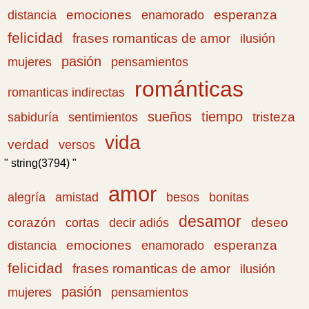
emociones
esperanza
distancia
enamorado
felicidad
frases romanticas de amor
ilusión
pasión
pensamientos
mujeres
románticas
romanticas indirectas
sueños
tiempo
tristeza
sabiduría
sentimientos
vida
verdad
versos
" string(3794) "
amor
amistad
bonitas
alegría
besos
desamor
corazón
cortas
deseo
decir adiós
emociones
esperanza
distancia
enamorado
felicidad
frases romanticas de amor
ilusión
pasión
pensamientos
mujeres