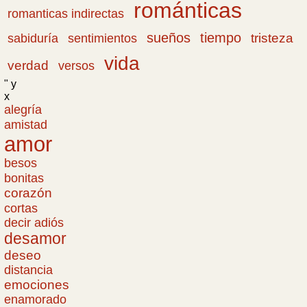
románticas
romanticas indirectas
sueños
tiempo
tristeza
sabiduría
sentimientos
vida
verdad
versos
" y
x
alegría
amistad
amor
besos
bonitas
corazón
cortas
decir adiós
desamor
deseo
distancia
emociones
enamorado