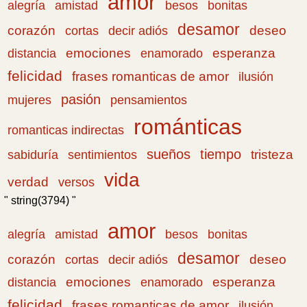
amor
amistad
bonitas
alegría
besos
desamor
corazón
cortas
deseo
decir adiós
emociones
esperanza
distancia
enamorado
felicidad
frases romanticas de amor
ilusión
pasión
pensamientos
mujeres
románticas
romanticas indirectas
sueños
tiempo
tristeza
sabiduría
sentimientos
vida
verdad
versos
" string(3794) "
amor
amistad
bonitas
alegría
besos
desamor
corazón
cortas
deseo
decir adiós
emociones
esperanza
distancia
enamorado
felicidad
frases romanticas de amor
ilusión