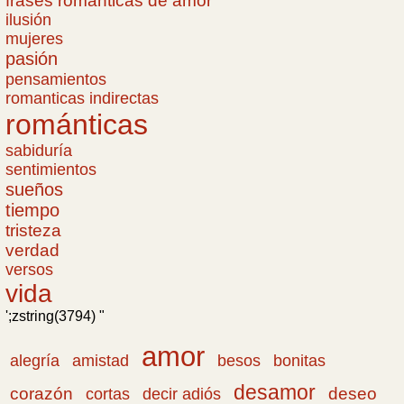
frases romanticas de amor
ilusión
mujeres
pasión
pensamientos
romanticas indirectas
románticas
sabiduría
sentimientos
sueños
tiempo
tristeza
verdad
versos
vida
';zstring(3794) "
amor
amistad
bonitas
alegría
besos
desamor
corazón
cortas
deseo
decir adiós