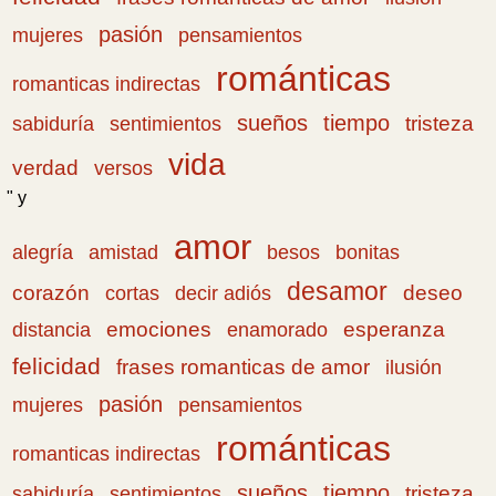
pasión
pensamientos
mujeres
románticas
romanticas indirectas
sueños
tiempo
tristeza
sabiduría
sentimientos
vida
verdad
versos
" y
amor
amistad
bonitas
alegría
besos
desamor
corazón
cortas
deseo
decir adiós
emociones
esperanza
distancia
enamorado
felicidad
frases romanticas de amor
ilusión
pasión
pensamientos
mujeres
románticas
romanticas indirectas
sueños
tiempo
tristeza
sabiduría
sentimientos