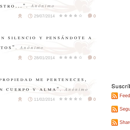
stro..."
, Anónimo
29/07/2014
0
en silencio y pensándote a
itos"
, Anónimo
28/01/2014
0
 propiedad me perteneces,
Suscrí
en cuerpo y alma"
, Anónimo
Feed
11/02/2014
0
Segu
Shar