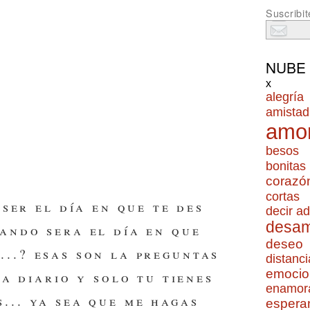
Suscribit
NUBE
x
alegría
amistad
amo
besos
bonitas
corazó
cortas
ser el día en que te des
decir ad
desa
uando sera el día en que
deseo
...? esas son la preguntas
distanci
emocio
a diario y solo tu tienes
enamor
s... ya sea que me hagas
espera