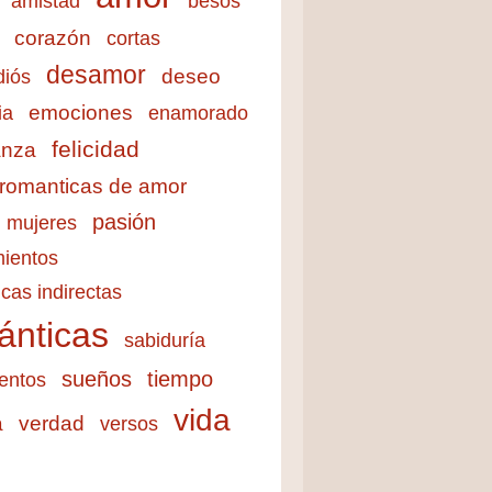
amistad
besos
corazón
cortas
desamor
deseo
diós
emociones
ia
enamorado
felicidad
anza
 romanticas de amor
pasión
mujeres
ientos
cas indirectas
ánticas
sabiduría
sueños
tiempo
entos
vida
a
verdad
versos