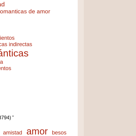
ad
 romanticas de amor
ientos
cas indirectas
nticas
ía
entos
(3794) "
amor
amistad
besos