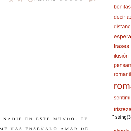
bonitas
decir a
distanc
esper
frases
ilusión
pensam
romanti
rom
sentimi
tristez
 nadie en este mundo. te
" string(
me has enseñado amar de