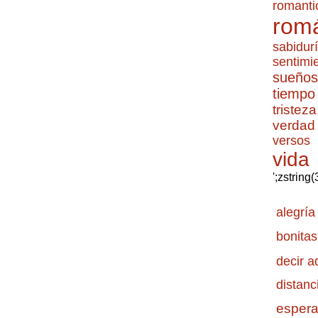
romanti
romá
sabidur
sentimi
sueños
tiempo
tristeza
verdad
versos
vida
';zstring
alegría
bonitas
decir a
distanc
esper