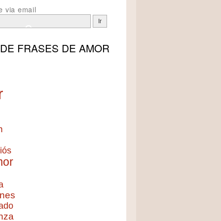
e via email
 DE
FRASES DE AMOR
r
n
iós
mor
a
nes
ado
nza