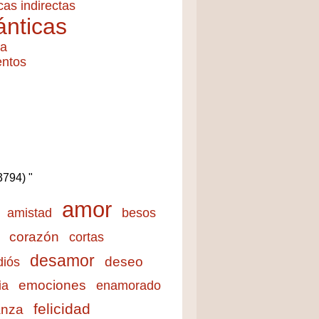
cas indirectas
nticas
ía
entos
(3794) "
amor
amistad
besos
corazón
cortas
desamor
deseo
diós
emociones
ia
enamorado
felicidad
anza