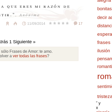
alegría
ya que eres mi razón de
bonitas
stir."
, Anónimo
decir a
11/09/2014
17
distanc
esper
trás
1
Siguiente »
frases
ilusión
 sólo Frases de Amor:
te amo
.
olver a
ver todas las frases
?
pensam
romanti
rom
sentimi
tristez
" y
x