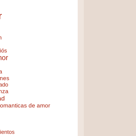
r
n
iós
mor
a
nes
ado
nza
ad
 romanticas de amor
ientos