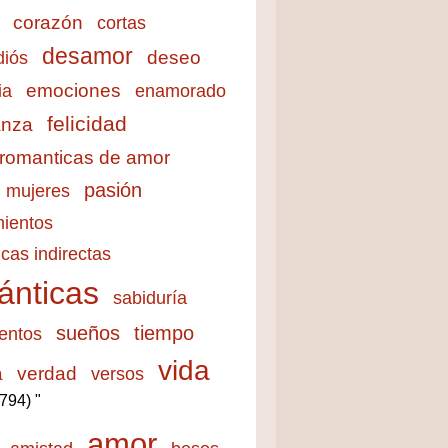
corazón
cortas
desamor
deseo
diós
emociones
ia
enamorado
felicidad
anza
 romanticas de amor
pasión
mujeres
ientos
cas indirectas
ánticas
sabiduría
sueños
tiempo
entos
vida
a
verdad
versos
3794) "
amor