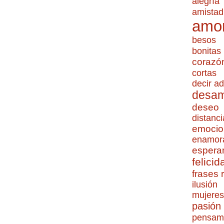
alegría
amistad
amo
besos
bonitas
corazó
cortas
decir ad
desa
deseo
distanci
emocio
enamor
espera
felicid
frases
ilusión
mujeres
pasión
pensam