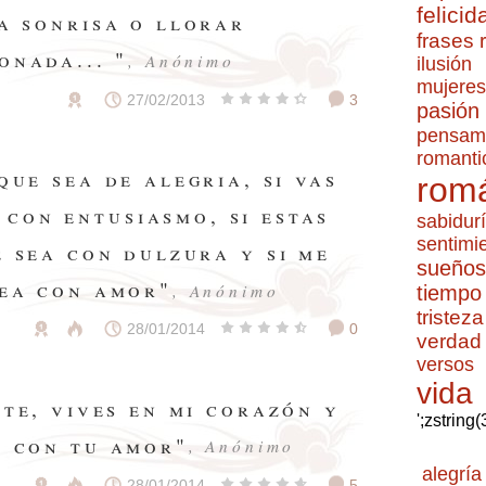
felicid
a sonrisa o llorar
frases
onada... "
, Anónimo
ilusión
mujeres
27/02/2013
3
pasión
pensam
romanti
que sea de alegria, si vas
romá
 con entusiasmo, si estas
sabidur
sentimi
e sea con dulzura y si me
sueños
sea con amor"
, Anónimo
tiempo
tristeza
28/01/2014
0
verdad
versos
vida
nte, vives en mi corazón y
';zstring
s con tu amor"
, Anónimo
alegría
28/01/2014
5