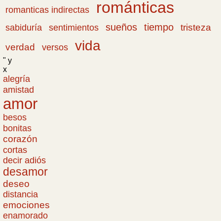
románticas
romanticas indirectas
sueños
tiempo
tristeza
sabiduría
sentimientos
vida
verdad
versos
" y
x
alegría
amistad
amor
besos
bonitas
corazón
cortas
decir adiós
desamor
deseo
distancia
emociones
enamorado