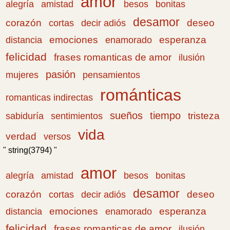
amor
amistad
bonitas
alegría
besos
desamor
corazón
cortas
deseo
decir adiós
emociones
esperanza
distancia
enamorado
felicidad
frases romanticas de amor
ilusión
pasión
pensamientos
mujeres
románticas
romanticas indirectas
sueños
tiempo
tristeza
sabiduría
sentimientos
vida
verdad
versos
" string(3794) "
amor
amistad
bonitas
alegría
besos
desamor
corazón
cortas
deseo
decir adiós
emociones
esperanza
distancia
enamorado
felicidad
frases romanticas de amor
ilusión