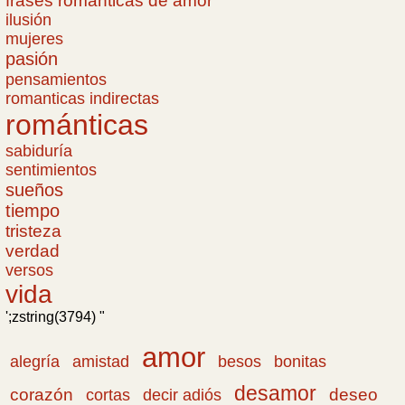
frases romanticas de amor
ilusión
mujeres
pasión
pensamientos
romanticas indirectas
románticas
sabiduría
sentimientos
sueños
tiempo
tristeza
verdad
versos
vida
';zstring(3794) "
amor
amistad
bonitas
alegría
besos
desamor
corazón
cortas
deseo
decir adiós