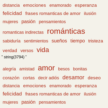
emociones
esperanza
distancia
enamorado
felicidad
frases romanticas de amor
ilusión
pasión
pensamientos
mujeres
románticas
romanticas indirectas
sueños
tiempo
tristeza
sabiduría
sentimientos
vida
verdad
versos
" string(3794) "
amor
amistad
bonitas
alegría
besos
desamor
corazón
cortas
deseo
decir adiós
emociones
esperanza
distancia
enamorado
felicidad
frases romanticas de amor
ilusión
pasión
pensamientos
mujeres