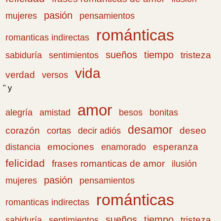
pasión
pensamientos
mujeres
románticas
romanticas indirectas
sueños
tiempo
tristeza
sabiduría
sentimientos
vida
verdad
versos
" y
amor
amistad
bonitas
alegría
besos
desamor
corazón
cortas
deseo
decir adiós
emociones
esperanza
distancia
enamorado
felicidad
frases romanticas de amor
ilusión
pasión
pensamientos
mujeres
románticas
romanticas indirectas
sueños
tiempo
tristeza
sabiduría
sentimientos