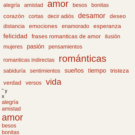
amor
amistad
bonitas
alegría
besos
desamor
corazón
cortas
deseo
decir adiós
emociones
esperanza
distancia
enamorado
felicidad
frases romanticas de amor
ilusión
pasión
pensamientos
mujeres
románticas
romanticas indirectas
sueños
tiempo
tristeza
sabiduría
sentimientos
vida
verdad
versos
" y
x
alegría
amistad
amor
besos
bonitas