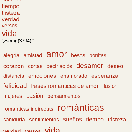
tiempo
tristeza
verdad
versos
vida
';zstring(3794) "
amor
amistad
bonitas
alegría
besos
desamor
corazón
cortas
deseo
decir adiós
emociones
esperanza
distancia
enamorado
felicidad
frases romanticas de amor
ilusión
pasión
pensamientos
mujeres
románticas
romanticas indirectas
sueños
tiempo
tristeza
sabiduría
sentimientos
vida
verdad
versos