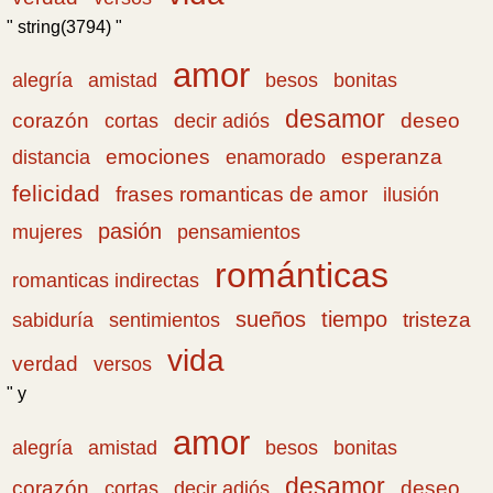
" string(3794) "
amor
amistad
bonitas
alegría
besos
desamor
corazón
cortas
deseo
decir adiós
emociones
esperanza
distancia
enamorado
felicidad
frases romanticas de amor
ilusión
pasión
pensamientos
mujeres
románticas
romanticas indirectas
sueños
tiempo
tristeza
sabiduría
sentimientos
vida
verdad
versos
" y
amor
amistad
bonitas
alegría
besos
desamor
corazón
cortas
deseo
decir adiós