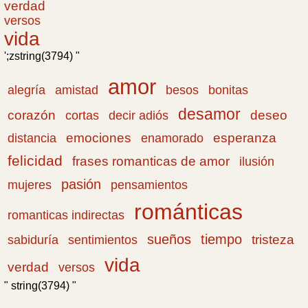
verdad
versos
vida
';zstring(3794) "
amor
amistad
bonitas
alegría
besos
desamor
corazón
cortas
deseo
decir adiós
emociones
esperanza
distancia
enamorado
felicidad
frases romanticas de amor
ilusión
pasión
pensamientos
mujeres
románticas
romanticas indirectas
sueños
tiempo
tristeza
sabiduría
sentimientos
vida
verdad
versos
" string(3794) "