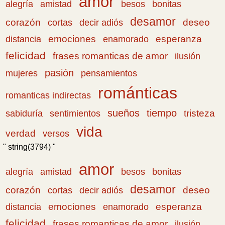
amor
amistad
bonitas
alegría
besos
desamor
corazón
cortas
deseo
decir adiós
emociones
esperanza
distancia
enamorado
felicidad
frases romanticas de amor
ilusión
pasión
pensamientos
mujeres
románticas
romanticas indirectas
sueños
tiempo
tristeza
sabiduría
sentimientos
vida
verdad
versos
" string(3794) "
amor
amistad
bonitas
alegría
besos
desamor
corazón
cortas
deseo
decir adiós
emociones
esperanza
distancia
enamorado
felicidad
frases romanticas de amor
ilusión