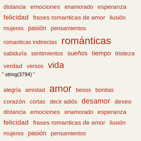
emociones
esperanza
distancia
enamorado
felicidad
frases romanticas de amor
ilusión
pasión
pensamientos
mujeres
románticas
romanticas indirectas
sueños
tiempo
tristeza
sabiduría
sentimientos
vida
verdad
versos
" string(3794) "
amor
amistad
bonitas
alegría
besos
desamor
corazón
cortas
deseo
decir adiós
emociones
esperanza
distancia
enamorado
felicidad
frases romanticas de amor
ilusión
pasión
pensamientos
mujeres