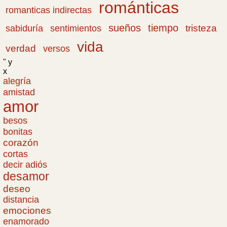
románticas
romanticas indirectas
sueños
tiempo
tristeza
sabiduría
sentimientos
vida
verdad
versos
" y
x
alegría
amistad
amor
besos
bonitas
corazón
cortas
decir adiós
desamor
deseo
distancia
emociones
enamorado