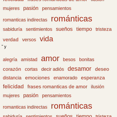
pasión
pensamientos
mujeres
románticas
romanticas indirectas
sueños
tiempo
tristeza
sabiduría
sentimientos
vida
verdad
versos
" y
amor
amistad
bonitas
alegría
besos
desamor
corazón
cortas
deseo
decir adiós
emociones
esperanza
distancia
enamorado
felicidad
frases romanticas de amor
ilusión
pasión
pensamientos
mujeres
románticas
romanticas indirectas
sueños
tiempo
tristeza
sabiduría
sentimientos