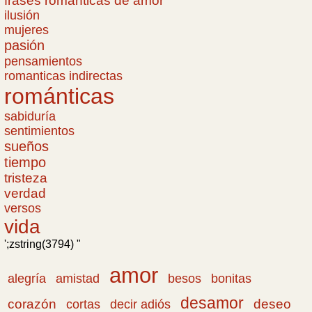
frases romanticas de amor
ilusión
mujeres
pasión
pensamientos
romanticas indirectas
románticas
sabiduría
sentimientos
sueños
tiempo
tristeza
verdad
versos
vida
';zstring(3794) "
amor
amistad
bonitas
alegría
besos
desamor
corazón
cortas
deseo
decir adiós