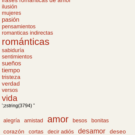
frases romanticas de amor
ilusión
mujeres
pasión
pensamientos
romanticas indirectas
románticas
sabiduría
sentimientos
sueños
tiempo
tristeza
verdad
versos
vida
';zstring(3794) "
amor
amistad
bonitas
alegría
besos
desamor
corazón
cortas
deseo
decir adiós