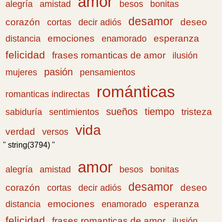
amor
amistad
bonitas
alegría
besos
desamor
corazón
cortas
deseo
decir adiós
emociones
esperanza
distancia
enamorado
felicidad
frases romanticas de amor
ilusión
pasión
pensamientos
mujeres
románticas
romanticas indirectas
sueños
tiempo
tristeza
sabiduría
sentimientos
vida
verdad
versos
" string(3794) "
amor
amistad
bonitas
alegría
besos
desamor
corazón
cortas
deseo
decir adiós
emociones
esperanza
distancia
enamorado
felicidad
frases romanticas de amor
ilusión