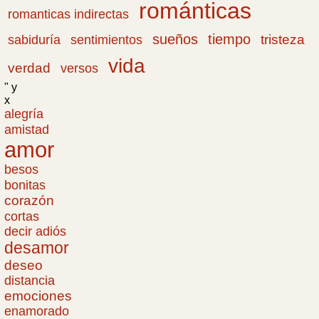
románticas
romanticas indirectas
sueños
tiempo
tristeza
sabiduría
sentimientos
vida
verdad
versos
" y
x
alegría
amistad
amor
besos
bonitas
corazón
cortas
decir adiós
desamor
deseo
distancia
emociones
enamorado