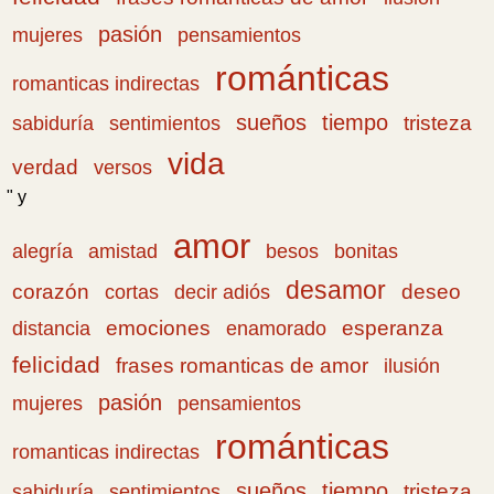
pasión
pensamientos
mujeres
románticas
romanticas indirectas
sueños
tiempo
tristeza
sabiduría
sentimientos
vida
verdad
versos
" y
amor
amistad
bonitas
alegría
besos
desamor
corazón
cortas
deseo
decir adiós
emociones
esperanza
distancia
enamorado
felicidad
frases romanticas de amor
ilusión
pasión
pensamientos
mujeres
románticas
romanticas indirectas
sueños
tiempo
tristeza
sabiduría
sentimientos