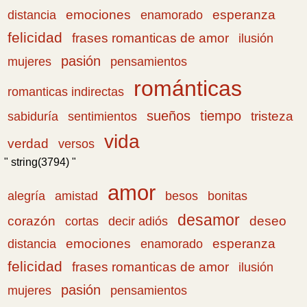
emociones
esperanza
distancia
enamorado
felicidad
frases romanticas de amor
ilusión
pasión
pensamientos
mujeres
románticas
romanticas indirectas
sueños
tiempo
tristeza
sabiduría
sentimientos
vida
verdad
versos
" string(3794) "
amor
amistad
bonitas
alegría
besos
desamor
corazón
cortas
deseo
decir adiós
emociones
esperanza
distancia
enamorado
felicidad
frases romanticas de amor
ilusión
pasión
pensamientos
mujeres