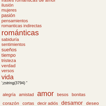
frases romanticas de amor
ilusión
mujeres
pasión
pensamientos
romanticas indirectas
románticas
sabiduría
sentimientos
sueños
tiempo
tristeza
verdad
versos
vida
';zstring(3794) "
amor
amistad
bonitas
alegría
besos
desamor
corazón
cortas
deseo
decir adiós