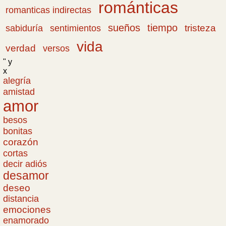
románticas
romanticas indirectas
sueños
tiempo
tristeza
sabiduría
sentimientos
vida
verdad
versos
" y
x
alegría
amistad
amor
besos
bonitas
corazón
cortas
decir adiós
desamor
deseo
distancia
emociones
enamorado