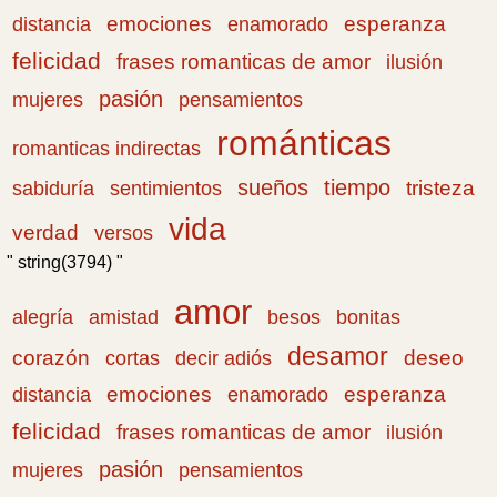
emociones
esperanza
distancia
enamorado
felicidad
frases romanticas de amor
ilusión
pasión
pensamientos
mujeres
románticas
romanticas indirectas
sueños
tiempo
tristeza
sabiduría
sentimientos
vida
verdad
versos
" string(3794) "
amor
amistad
bonitas
alegría
besos
desamor
corazón
cortas
deseo
decir adiós
emociones
esperanza
distancia
enamorado
felicidad
frases romanticas de amor
ilusión
pasión
pensamientos
mujeres