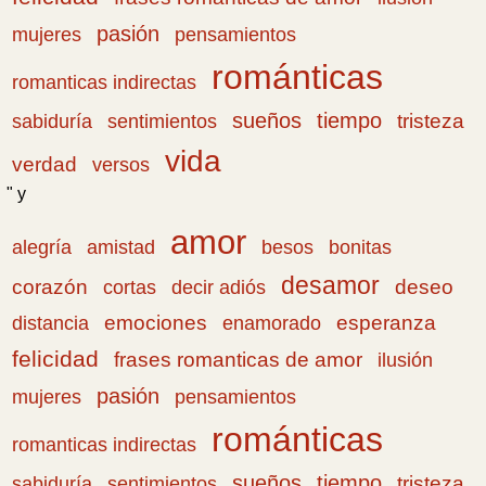
pasión
pensamientos
mujeres
románticas
romanticas indirectas
sueños
tiempo
tristeza
sabiduría
sentimientos
vida
verdad
versos
" y
amor
amistad
bonitas
alegría
besos
desamor
corazón
cortas
deseo
decir adiós
emociones
esperanza
distancia
enamorado
felicidad
frases romanticas de amor
ilusión
pasión
pensamientos
mujeres
románticas
romanticas indirectas
sueños
tiempo
tristeza
sabiduría
sentimientos