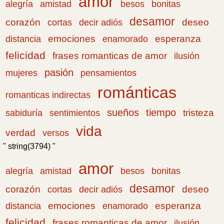
amor
amistad
bonitas
alegría
besos
desamor
corazón
cortas
deseo
decir adiós
emociones
esperanza
distancia
enamorado
felicidad
frases romanticas de amor
ilusión
pasión
pensamientos
mujeres
románticas
romanticas indirectas
sueños
tiempo
tristeza
sabiduría
sentimientos
vida
verdad
versos
" string(3794) "
amor
amistad
bonitas
alegría
besos
desamor
corazón
cortas
deseo
decir adiós
emociones
esperanza
distancia
enamorado
felicidad
frases romanticas de amor
ilusión