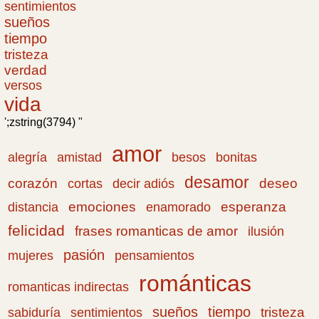
sentimientos
sueños
tiempo
tristeza
verdad
versos
vida
';zstring(3794) "
amor
amistad
bonitas
alegría
besos
desamor
corazón
cortas
deseo
decir adiós
emociones
esperanza
distancia
enamorado
felicidad
frases romanticas de amor
ilusión
pasión
pensamientos
mujeres
románticas
romanticas indirectas
sueños
tiempo
tristeza
sabiduría
sentimientos