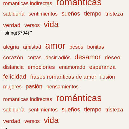
románticas
romanticas indirectas
sueños
tiempo
tristeza
sabiduría
sentimientos
vida
verdad
versos
" string(3794) "
amor
amistad
bonitas
alegría
besos
desamor
corazón
cortas
deseo
decir adiós
emociones
esperanza
distancia
enamorado
felicidad
frases romanticas de amor
ilusión
pasión
pensamientos
mujeres
románticas
romanticas indirectas
sueños
tiempo
tristeza
sabiduría
sentimientos
vida
verdad
versos
" y