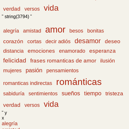
vida
verdad
versos
" string(3794) "
amor
amistad
bonitas
alegría
besos
desamor
corazón
cortas
deseo
decir adiós
emociones
esperanza
distancia
enamorado
felicidad
frases romanticas de amor
ilusión
pasión
pensamientos
mujeres
románticas
romanticas indirectas
sueños
tiempo
tristeza
sabiduría
sentimientos
vida
verdad
versos
" y
x
alegría