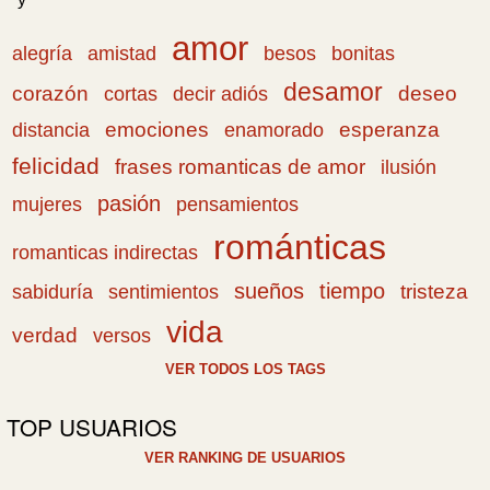
amor
amistad
bonitas
alegría
besos
desamor
corazón
cortas
deseo
decir adiós
emociones
esperanza
distancia
enamorado
felicidad
frases romanticas de amor
ilusión
pasión
pensamientos
mujeres
románticas
romanticas indirectas
sueños
tiempo
tristeza
sabiduría
sentimientos
vida
verdad
versos
VER TODOS LOS TAGS
TOP USUARIOS
VER RANKING DE USUARIOS