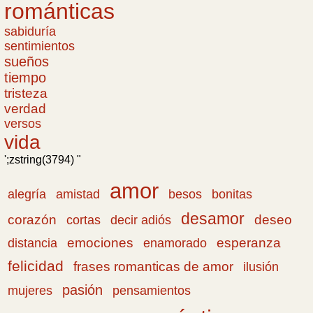
románticas
sabiduría
sentimientos
sueños
tiempo
tristeza
verdad
versos
vida
';zstring(3794) "
amor
amistad
bonitas
alegría
besos
desamor
corazón
cortas
deseo
decir adiós
emociones
esperanza
distancia
enamorado
felicidad
frases romanticas de amor
ilusión
pasión
pensamientos
mujeres