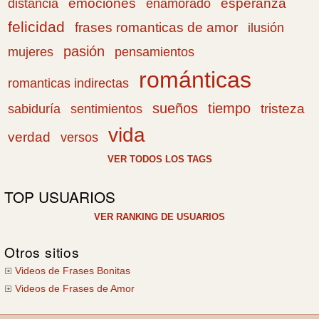
emociones
esperanza
distancia
enamorado
felicidad
frases romanticas de amor
ilusión
pasión
pensamientos
mujeres
románticas
romanticas indirectas
sueños
tiempo
tristeza
sabiduría
sentimientos
vida
verdad
versos
VER TODOS LOS TAGS
TOP USUARIOS
VER RANKING DE USUARIOS
Otros sitios
Videos de Frases Bonitas
Videos de Frases de Amor