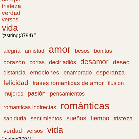
tristeza
verdad
versos
vida
';zstring(3794) "
amor
amistad
bonitas
alegría
besos
desamor
corazón
cortas
deseo
decir adiós
emociones
esperanza
distancia
enamorado
felicidad
frases romanticas de amor
ilusión
pasión
pensamientos
mujeres
románticas
romanticas indirectas
sueños
tiempo
tristeza
sabiduría
sentimientos
vida
verdad
versos