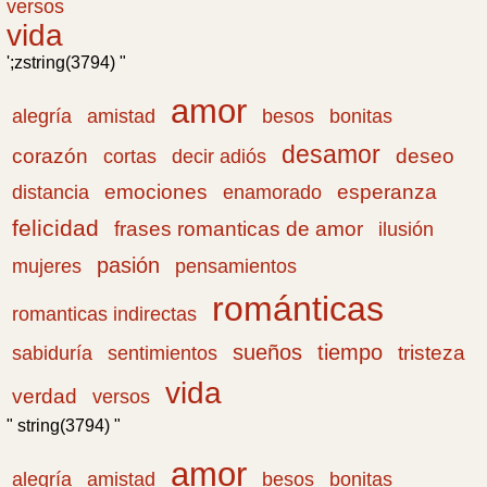
versos
vida
';zstring(3794) "
amor
amistad
bonitas
alegría
besos
desamor
corazón
cortas
deseo
decir adiós
emociones
esperanza
distancia
enamorado
felicidad
frases romanticas de amor
ilusión
pasión
pensamientos
mujeres
románticas
romanticas indirectas
sueños
tiempo
tristeza
sabiduría
sentimientos
vida
verdad
versos
" string(3794) "
amor
amistad
bonitas
alegría
besos