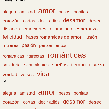
" string(3794) "
amor
amistad
bonitas
alegría
besos
desamor
corazón
cortas
deseo
decir adiós
emociones
esperanza
distancia
enamorado
felicidad
frases romanticas de amor
ilusión
pasión
pensamientos
mujeres
románticas
romanticas indirectas
sueños
tiempo
tristeza
sabiduría
sentimientos
vida
verdad
versos
" y
amor
amistad
bonitas
alegría
besos
desamor
corazón
cortas
deseo
decir adiós