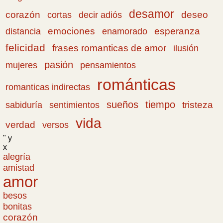
desamor
corazón
cortas
deseo
decir adiós
emociones
esperanza
distancia
enamorado
felicidad
frases romanticas de amor
ilusión
pasión
pensamientos
mujeres
románticas
romanticas indirectas
sueños
tiempo
tristeza
sabiduría
sentimientos
vida
verdad
versos
" y
x
alegría
amistad
amor
besos
bonitas
corazón