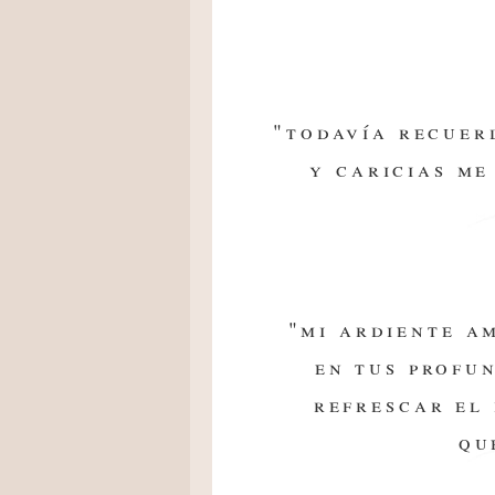
"todavía recuer
y caricias me
"mi ardiente a
en tus profu
refrescar el
qu