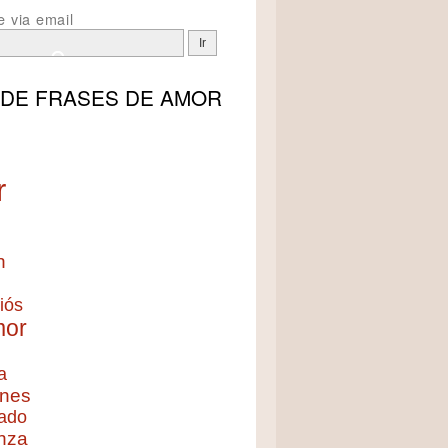
e via email
 DE
FRASES DE AMOR
r
n
iós
mor
a
nes
ado
nza