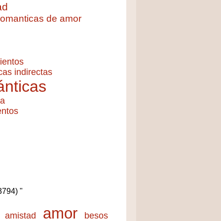
ad
 romanticas de amor
ientos
cas indirectas
nticas
ía
entos
(3794) "
amor
amistad
besos