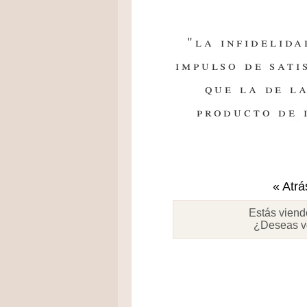
"la infidelid
impulso de sati
que la de l
producto de 
« Atrá
Estás viend
¿Deseas v