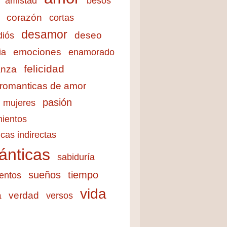
amistad
besos
corazón
cortas
desamor
deseo
diós
emociones
ia
enamorado
felicidad
anza
 romanticas de amor
pasión
mujeres
ientos
cas indirectas
ánticas
sabiduría
sueños
tiempo
entos
vida
a
verdad
versos