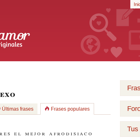
r
Ini
iginales
Fra
sexo
For
Últimas frases
Frases populares
Tus 
res el mejor afrodisiaco