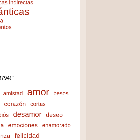
cas indirectas
nticas
ía
entos
(3794) "
amor
amistad
besos
corazón
cortas
desamor
deseo
diós
emociones
ia
enamorado
felicidad
anza