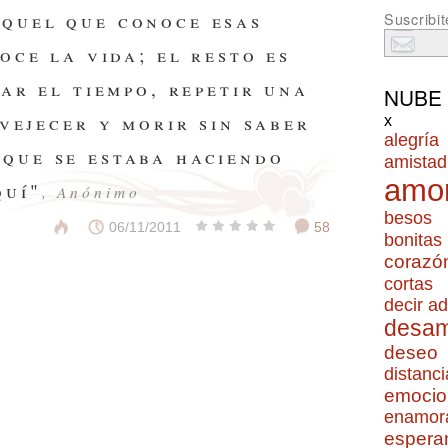
quel que conoce esas
Suscribit
oce la vida; el resto es
ar el tiempo, repetir una
NUBE
vejecer y morir sin saber
x
alegría
 que se estaba haciendo
amistad
amo
quí"
, Anónimo
besos
06/11/2011
58
bonitas
corazó
cortas
decir ad
desa
deseo
distanci
emocio
enamor
espera