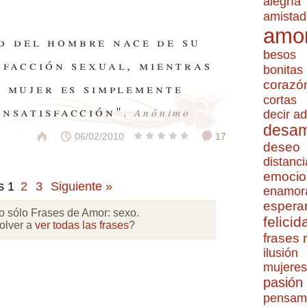
alegría
amistad
amo
ad del hombre nace de su
besos
sfacción sexual, mientras
bonitas
corazó
a mujer es simplemente
cortas
insatisfacción"
, Anónimo
decir ad
desa
06/02/2010
17
deseo
distanci
emocio
s
1
2
3
Siguiente »
enamor
espera
o sólo Frases de Amor:
sexo
.
felicid
olver a
ver todas las frases
?
frases
ilusión
mujeres
pasión
pensam