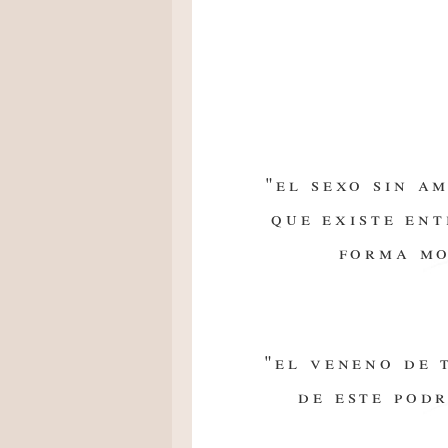
"el sexo sin a
que existe en
forma m
"el veneno de 
de este pod