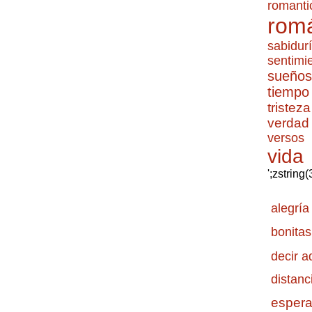
romanti
romá
sabidur
sentimi
sueños
tiempo
tristeza
verdad
versos
vida
';zstring
alegría
bonitas
decir a
distanc
esper