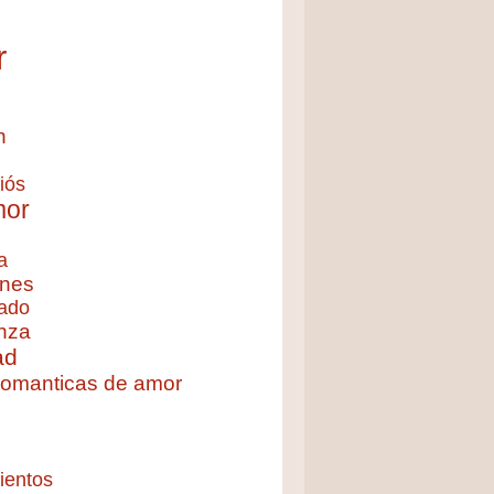
r
n
iós
mor
a
nes
ado
nza
ad
 romanticas de amor
ientos