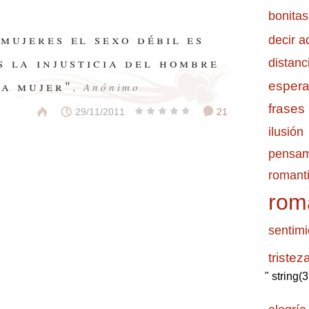
bonitas
mujeres el sexo débil es
decir a
s la injusticia del hombre
distanc
la mujer"
esper
, Anónimo
frases
29/11/2011
21
ilusión
pensam
romanti
rom
sentimi
tristez
" string(