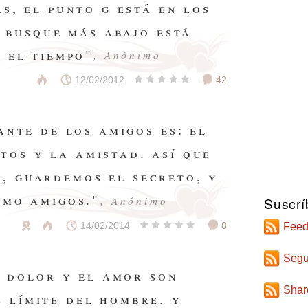
s, el punto g está en los
e busque más abajo está
 el tiempo"
, Anónimo
12/02/2012
42
ante de los amigos es: el
tos y la amistad. así que
, guardemos el secreto, y
omo amigos."
, Anónimo
Suscrí
14/02/2014
8
Feed
Segu
l dolor y el amor son
Shar
s límite del hombre. y