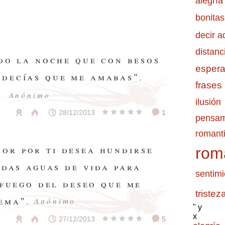
alegría
bonitas
decir a
distanc
do la noche que con besos
esper
 decías que me amabas"
,
frases
Anónimo
ilusión
28/12/2013
1
pensam
romanti
mor por ti desea hundirse
rom
ndas aguas de vida para
sentimi
 fuego del deseo que me
tristez
ema"
, Anónimo
" y
x
27/12/2013
5