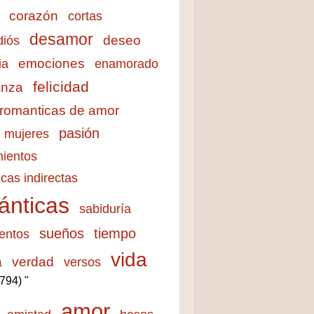
corazón
cortas
desamor
deseo
diós
emociones
ia
enamorado
felicidad
anza
 romanticas de amor
pasión
mujeres
ientos
cas indirectas
ánticas
sabiduría
sueños
tiempo
entos
vida
a
verdad
versos
3794) "
amor