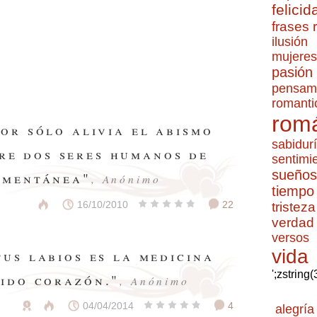
felicid
frases
ilusión
mujeres
pasión
pensam
romanti
romá
mor sólo alivia el abismo
sabidur
tre dos seres humanos de
sentimi
sueños
omentánea"
, Anónimo
tiempo
16/10/2010
22
tristeza
verdad
versos
vida
tus labios es la medicina
';zstring
rido corazón."
, Anónimo
04/04/2014
4
alegría