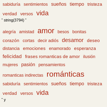
sueños
tiempo
tristeza
sabiduría
sentimientos
vida
verdad
versos
" string(3794) "
amor
amistad
bonitas
alegría
besos
desamor
corazón
cortas
deseo
decir adiós
emociones
esperanza
distancia
enamorado
felicidad
frases romanticas de amor
ilusión
pasión
pensamientos
mujeres
románticas
romanticas indirectas
sueños
tiempo
tristeza
sabiduría
sentimientos
vida
verdad
versos
" y