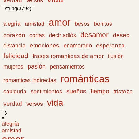
verdad
versos
" string(3794) "
amor
amistad
bonitas
alegría
besos
desamor
corazón
cortas
deseo
decir adiós
emociones
esperanza
distancia
enamorado
felicidad
frases romanticas de amor
ilusión
pasión
pensamientos
mujeres
románticas
romanticas indirectas
sueños
tiempo
tristeza
sabiduría
sentimientos
vida
verdad
versos
" y
x
alegría
amistad