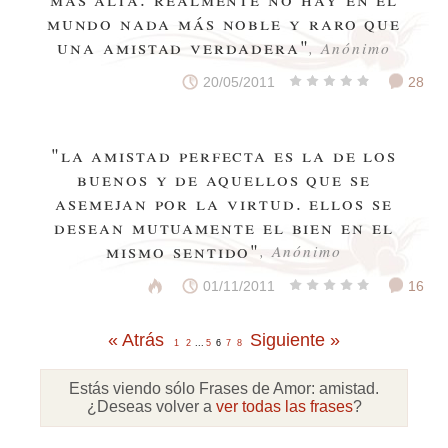
mundo nada más noble y raro que
una amistad verdadera"
, Anónimo
20/05/2011
28
"la amistad perfecta es la de los
buenos y de aquellos que se
asemejan por la virtud. ellos se
desean mutuamente el bien en el
mismo sentido"
, Anónimo
01/11/2011
16
« Atrás
Siguiente »
1
2
...
5
6
7
8
Estás viendo sólo Frases de Amor:
amistad
.
¿Deseas volver a
ver todas las frases
?