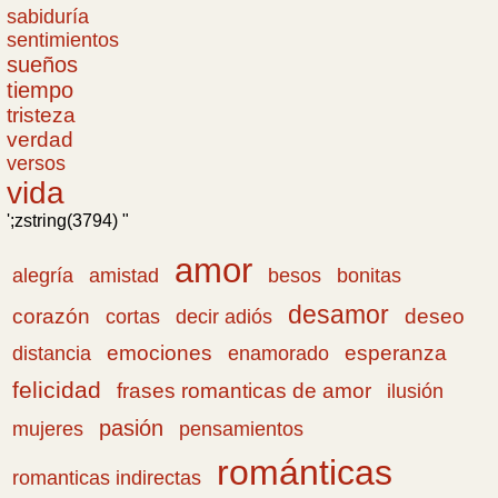
sabiduría
sentimientos
sueños
tiempo
tristeza
verdad
versos
vida
';zstring(3794) "
amor
amistad
bonitas
alegría
besos
desamor
corazón
cortas
deseo
decir adiós
emociones
esperanza
distancia
enamorado
felicidad
frases romanticas de amor
ilusión
pasión
pensamientos
mujeres
románticas
romanticas indirectas