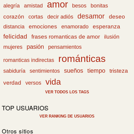
amor
amistad
bonitas
alegría
besos
desamor
corazón
cortas
deseo
decir adiós
emociones
esperanza
distancia
enamorado
felicidad
frases romanticas de amor
ilusión
pasión
pensamientos
mujeres
románticas
romanticas indirectas
sueños
tiempo
tristeza
sabiduría
sentimientos
vida
verdad
versos
VER TODOS LOS TAGS
TOP USUARIOS
VER RANKING DE USUARIOS
Otros sitios