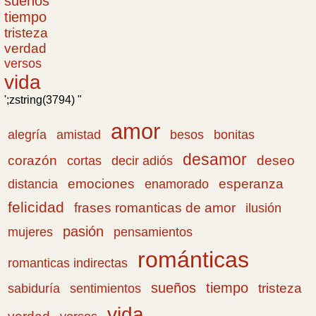
sueños
tiempo
tristeza
verdad
versos
vida
';zstring(3794) "
amor
amistad
bonitas
alegría
besos
desamor
corazón
cortas
deseo
decir adiós
emociones
esperanza
distancia
enamorado
felicidad
frases romanticas de amor
ilusión
pasión
pensamientos
mujeres
románticas
romanticas indirectas
sueños
tiempo
tristeza
sabiduría
sentimientos
vida