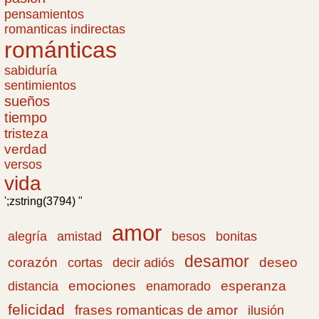
pensamientos
romanticas indirectas
románticas
sabiduría
sentimientos
sueños
tiempo
tristeza
verdad
versos
vida
';zstring(3794) "
amor
amistad
bonitas
alegría
besos
desamor
corazón
cortas
deseo
decir adiós
emociones
esperanza
distancia
enamorado
felicidad
frases romanticas de amor
ilusión