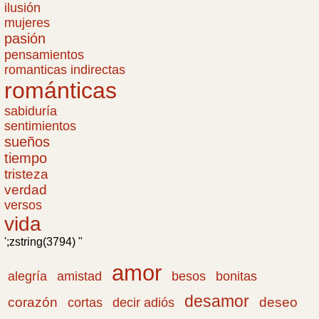
ilusión
mujeres
pasión
pensamientos
romanticas indirectas
románticas
sabiduría
sentimientos
sueños
tiempo
tristeza
verdad
versos
vida
';zstring(3794) "
amor
amistad
bonitas
alegría
besos
desamor
corazón
cortas
deseo
decir adiós