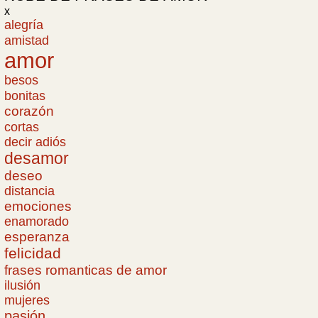
x
alegría
amistad
amor
besos
bonitas
corazón
cortas
decir adiós
desamor
deseo
distancia
emociones
enamorado
esperanza
felicidad
frases romanticas de amor
ilusión
mujeres
pasión