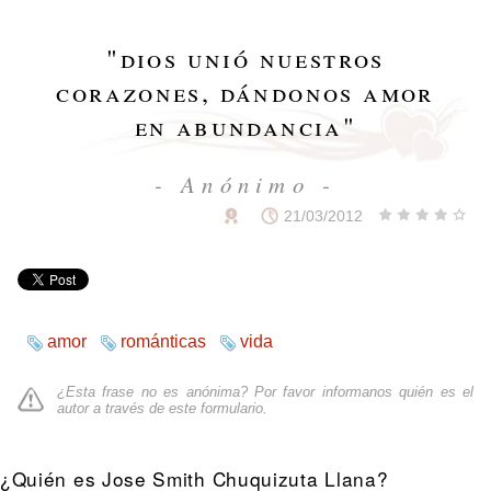
"
dios unió nuestros
corazones, dándonos amor
en abundancia
"
- Anónimo -
21/03/2012
amor
románticas
vida
¿Esta frase no es anónima? Por favor informanos quién es el
autor a través de
este formulario
.
¿Quién es Jose Smith Chuquizuta Llana?