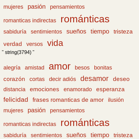
pasión
pensamientos
mujeres
románticas
romanticas indirectas
sueños
tiempo
tristeza
sabiduría
sentimientos
vida
verdad
versos
" string(3794) "
amor
amistad
bonitas
alegría
besos
desamor
corazón
cortas
deseo
decir adiós
emociones
esperanza
distancia
enamorado
felicidad
frases romanticas de amor
ilusión
pasión
pensamientos
mujeres
románticas
romanticas indirectas
sueños
tiempo
tristeza
sabiduría
sentimientos