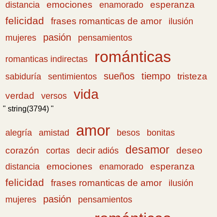
emociones
esperanza
distancia
enamorado
felicidad
frases romanticas de amor
ilusión
pasión
pensamientos
mujeres
románticas
romanticas indirectas
sueños
tiempo
tristeza
sabiduría
sentimientos
vida
verdad
versos
" string(3794) "
amor
amistad
bonitas
alegría
besos
desamor
corazón
cortas
deseo
decir adiós
emociones
esperanza
distancia
enamorado
felicidad
frases romanticas de amor
ilusión
pasión
pensamientos
mujeres