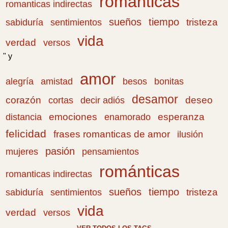
románticas
romanticas indirectas
sueños
tiempo
tristeza
sabiduría
sentimientos
vida
verdad
versos
" y
amor
amistad
bonitas
alegría
besos
desamor
corazón
cortas
deseo
decir adiós
emociones
esperanza
distancia
enamorado
felicidad
frases romanticas de amor
ilusión
pasión
pensamientos
mujeres
románticas
romanticas indirectas
sueños
tiempo
tristeza
sabiduría
sentimientos
vida
verdad
versos