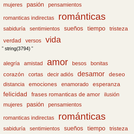
pasión
pensamientos
mujeres
románticas
romanticas indirectas
sueños
tiempo
tristeza
sabiduría
sentimientos
vida
verdad
versos
" string(3794) "
amor
amistad
bonitas
alegría
besos
desamor
corazón
cortas
deseo
decir adiós
emociones
esperanza
distancia
enamorado
felicidad
frases romanticas de amor
ilusión
pasión
pensamientos
mujeres
románticas
romanticas indirectas
sueños
tiempo
tristeza
sabiduría
sentimientos