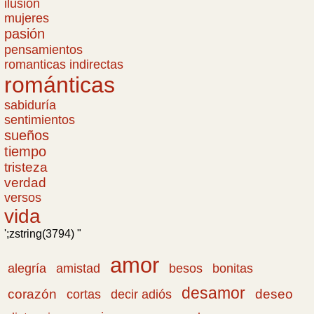
ilusión
mujeres
pasión
pensamientos
romanticas indirectas
románticas
sabiduría
sentimientos
sueños
tiempo
tristeza
verdad
versos
vida
';zstring(3794) "
amor
amistad
bonitas
alegría
besos
desamor
corazón
cortas
deseo
decir adiós