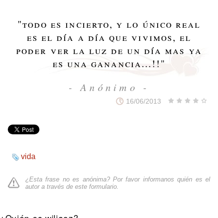
"
todo es incierto, y lo único real
es el día a día que vivimos, el
poder ver la luz de un día mas ya
es una ganancia...!!
"
- Anónimo -
16/06/2013
vida
¿Esta frase no es anónima? Por favor informanos quién es el
autor a través de
este formulario
.
¿Quién es wiliaoz?