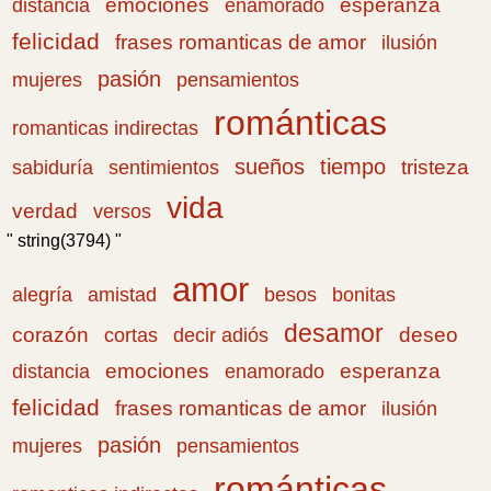
emociones
esperanza
distancia
enamorado
felicidad
frases romanticas de amor
ilusión
pasión
pensamientos
mujeres
románticas
romanticas indirectas
sueños
tiempo
tristeza
sabiduría
sentimientos
vida
verdad
versos
" string(3794) "
amor
amistad
bonitas
alegría
besos
desamor
corazón
cortas
deseo
decir adiós
emociones
esperanza
distancia
enamorado
felicidad
frases romanticas de amor
ilusión
pasión
pensamientos
mujeres
románticas