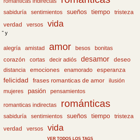
romanticas indirectas
sueños
tiempo
tristeza
sabiduría
sentimientos
vida
verdad
versos
" y
amor
amistad
bonitas
alegría
besos
desamor
corazón
cortas
deseo
decir adiós
emociones
esperanza
distancia
enamorado
felicidad
frases romanticas de amor
ilusión
pasión
pensamientos
mujeres
románticas
romanticas indirectas
sueños
tiempo
tristeza
sabiduría
sentimientos
vida
verdad
versos
VER TODOS LOS TAGS