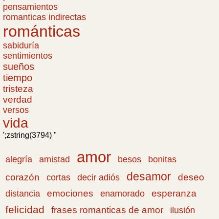
pensamientos
romanticas indirectas
románticas
sabiduría
sentimientos
sueños
tiempo
tristeza
verdad
versos
vida
';zstring(3794) "
amor
amistad
bonitas
alegría
besos
desamor
corazón
cortas
deseo
decir adiós
emociones
esperanza
distancia
enamorado
felicidad
frases romanticas de amor
ilusión