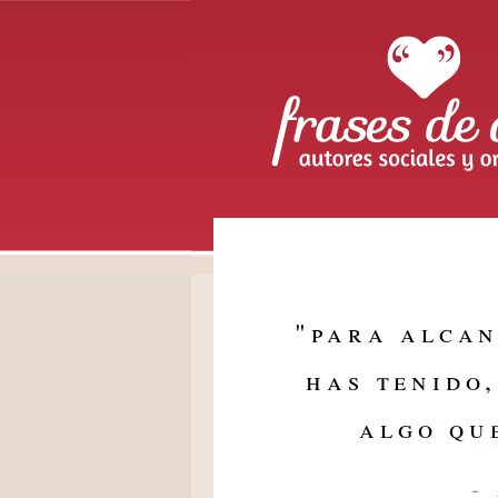
Frases de Amo
Autores sociales y or
"
para alcan
has tenido
algo qu
-