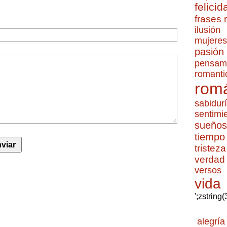
felicid
frases
ilusión
mujeres
pasión
pensam
romanti
romá
sabidur
sentimi
sueños
tiempo
tristeza
verdad
versos
vida
';zstring
alegría