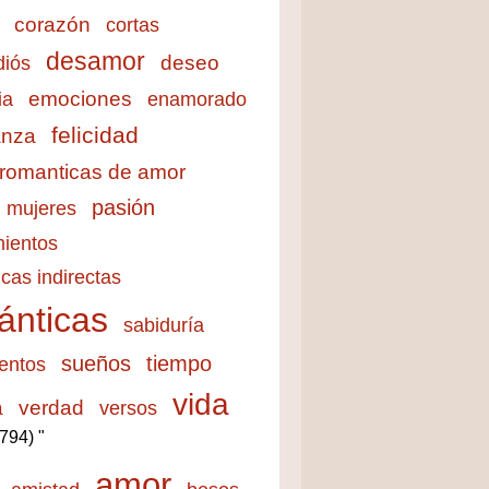
corazón
cortas
desamor
deseo
diós
emociones
ia
enamorado
felicidad
anza
 romanticas de amor
pasión
mujeres
ientos
cas indirectas
ánticas
sabiduría
sueños
tiempo
entos
vida
a
verdad
versos
3794) "
amor