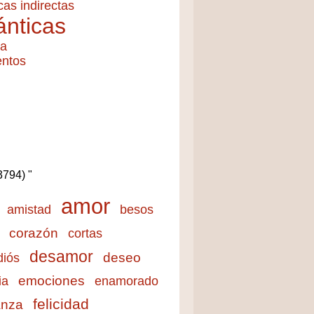
cas indirectas
nticas
ía
entos
(3794) "
amor
amistad
besos
corazón
cortas
desamor
deseo
diós
emociones
ia
enamorado
felicidad
anza