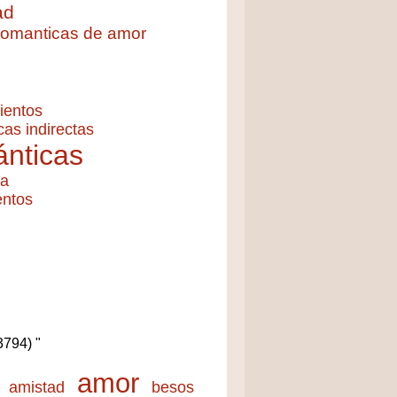
ad
 romanticas de amor
ientos
cas indirectas
nticas
ía
entos
(3794) "
amor
amistad
besos