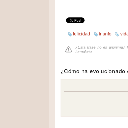
felicidad
triunfo
vid
¿Esta frase no es anónima? P
formulario
.
¿Cómo ha evolucionado e