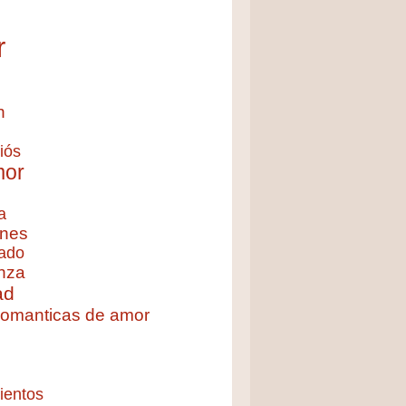
r
n
iós
mor
a
nes
ado
nza
ad
 romanticas de amor
ientos