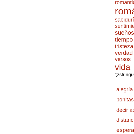
romanti
romá
sabidur
sentimi
sueños
tiempo
tristeza
verdad
versos
vida
';zstring
alegría
bonitas
decir a
distanc
esper