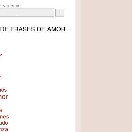
e via email
 DE
FRASES DE AMOR
r
n
iós
mor
a
nes
ado
nza