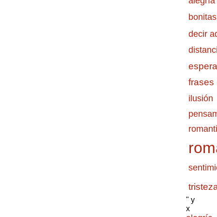
alegría
bonitas
decir a
distanc
esper
frases
ilusión
pensam
romanti
rom
sentimi
tristez
" y
x