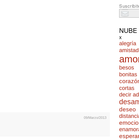
Suscribit
NUBE
x
alegría
amistad
amo
besos
bonitas
corazó
cortas
decir ad
desa
deseo
distanci
09/Marzo/2013
emocio
enamor
espera