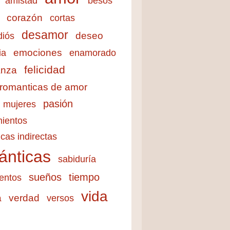
amistad
besos
corazón
cortas
desamor
deseo
diós
emociones
ia
enamorado
felicidad
anza
 romanticas de amor
pasión
mujeres
ientos
cas indirectas
ánticas
sabiduría
sueños
tiempo
entos
vida
a
verdad
versos