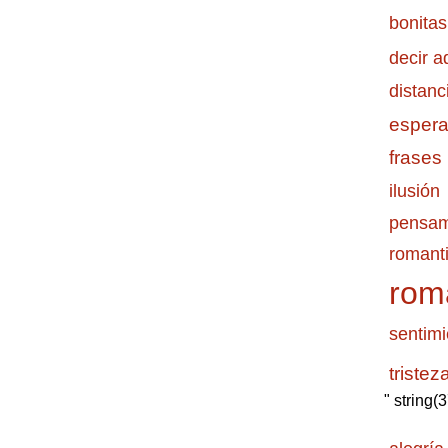
bonitas
decir a
distanc
esper
frases
ilusión
pensam
romanti
rom
sentimi
tristez
" string(