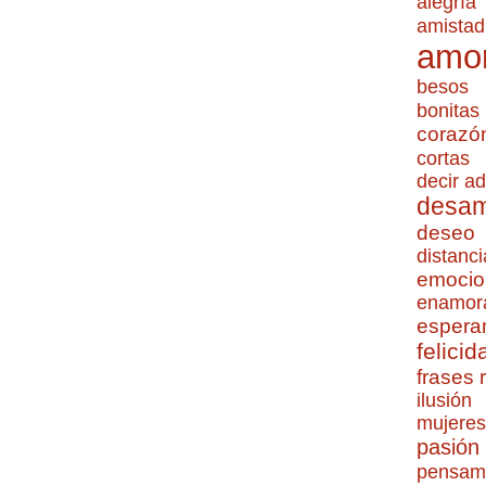
alegría
amistad
amo
besos
bonitas
corazó
cortas
decir ad
desa
deseo
distanci
emocio
enamor
espera
felicid
frases
ilusión
mujeres
pasión
pensam