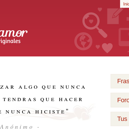
r
Ini
iginales
Fra
zar algo que nunca
, tendras que hacer
For
e nunca hiciste
"
Tus 
 Anónimo -