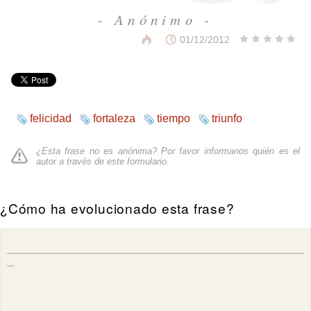
- Anónimo -
01/12/2012
felicidad
fortaleza
tiempo
triunfo
¿Esta frase no es anónima? Por favor informanos quién es el
autor a través de
este formulario
.
¿Cómo ha evolucionado esta frase?