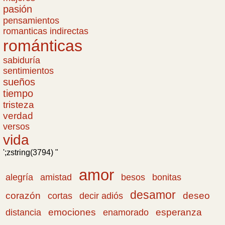
pasión
pensamientos
romanticas indirectas
románticas
sabiduría
sentimientos
sueños
tiempo
tristeza
verdad
versos
vida
';zstring(3794) "
amor
amistad
bonitas
alegría
besos
desamor
corazón
cortas
deseo
decir adiós
emociones
esperanza
distancia
enamorado