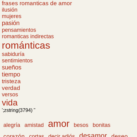
frases romanticas de amor
ilusión
mujeres
pasión
pensamientos
romanticas indirectas
románticas
sabiduría
sentimientos
sueños
tiempo
tristeza
verdad
versos
vida
';zstring(3794) "
amor
amistad
bonitas
alegría
besos
desamor
corazón
cortas
deseo
decir adiós