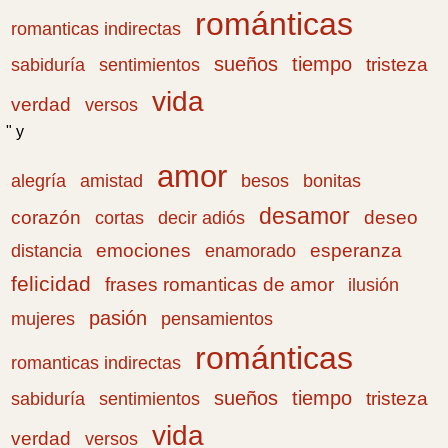
románticas
romanticas indirectas
sueños
tiempo
tristeza
sabiduría
sentimientos
vida
verdad
versos
" y
amor
amistad
bonitas
alegría
besos
desamor
corazón
cortas
deseo
decir adiós
emociones
esperanza
distancia
enamorado
felicidad
frases romanticas de amor
ilusión
pasión
pensamientos
mujeres
románticas
romanticas indirectas
sueños
tiempo
tristeza
sabiduría
sentimientos
vida
verdad
versos