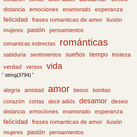
emociones
esperanza
distancia
enamorado
felicidad
frases romanticas de amor
ilusión
pasión
pensamientos
mujeres
románticas
romanticas indirectas
sueños
tiempo
tristeza
sabiduría
sentimientos
vida
verdad
versos
" string(3794) "
amor
amistad
bonitas
alegría
besos
desamor
corazón
cortas
deseo
decir adiós
emociones
esperanza
distancia
enamorado
felicidad
frases romanticas de amor
ilusión
pasión
pensamientos
mujeres