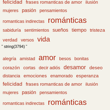
felicidad
frases romanticas de amor
ilusión
pasión
pensamientos
mujeres
románticas
romanticas indirectas
sueños
tiempo
tristeza
sabiduría
sentimientos
vida
verdad
versos
" string(3794) "
amor
amistad
bonitas
alegría
besos
desamor
corazón
cortas
deseo
decir adiós
emociones
esperanza
distancia
enamorado
felicidad
frases romanticas de amor
ilusión
pasión
pensamientos
mujeres
románticas
romanticas indirectas