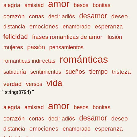
amor
amistad
bonitas
alegría
besos
desamor
corazón
cortas
deseo
decir adiós
emociones
esperanza
distancia
enamorado
felicidad
frases romanticas de amor
ilusión
pasión
pensamientos
mujeres
románticas
romanticas indirectas
sueños
tiempo
tristeza
sabiduría
sentimientos
vida
verdad
versos
" string(3794) "
amor
amistad
bonitas
alegría
besos
desamor
corazón
cortas
deseo
decir adiós
emociones
esperanza
distancia
enamorado