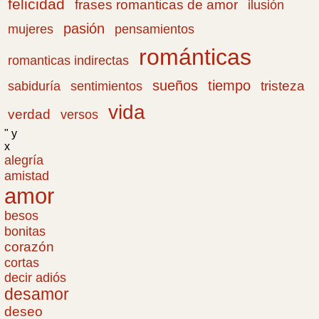
felicidad
frases romanticas de amor
ilusión
pasión
pensamientos
mujeres
románticas
romanticas indirectas
sueños
tiempo
tristeza
sabiduría
sentimientos
vida
verdad
versos
" y
x
alegría
amistad
amor
besos
bonitas
corazón
cortas
decir adiós
desamor
deseo