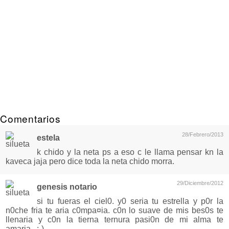
Comentarios
28/Febrero/2013
estela
k chido y la neta ps a eso c le llama pensar kn la
kaveca jaja pero dice toda la neta chido morra.
29/Diciembre/2012
genesis notario
si tu fueras el ciel0. y0 seria tu estrella y p0r la
n0che fria te aria c0mpa¤ia. c0n lo suave de mis bes0s te
llenaria y c0n la tierna ternura pasi0n de mi alma te
amaria...:-)