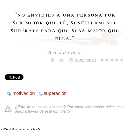
"
no envidies a una persona por
ser mejor que tú, sencillamente
supérate para que seas mejor que
ella.
"
- Anónimo -
15/05/2012
motivación
superación
¿Esta frase no es anónima? Por favor informanos quién es el
autor a través de
este formulario
.
¿Quién es yoly?