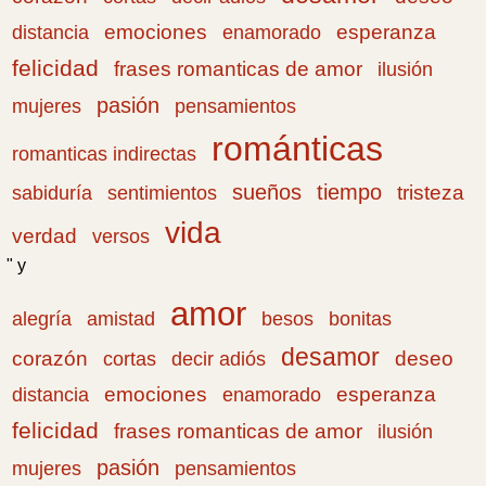
emociones
esperanza
distancia
enamorado
felicidad
frases romanticas de amor
ilusión
pasión
pensamientos
mujeres
románticas
romanticas indirectas
sueños
tiempo
tristeza
sabiduría
sentimientos
vida
verdad
versos
" y
amor
amistad
bonitas
alegría
besos
desamor
corazón
cortas
deseo
decir adiós
emociones
esperanza
distancia
enamorado
felicidad
frases romanticas de amor
ilusión
pasión
pensamientos
mujeres