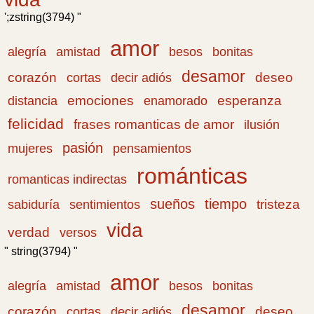
';zstring(3794) "
amor
amistad
bonitas
alegría
besos
desamor
corazón
cortas
deseo
decir adiós
emociones
esperanza
distancia
enamorado
felicidad
frases romanticas de amor
ilusión
pasión
pensamientos
mujeres
románticas
romanticas indirectas
sueños
tiempo
tristeza
sabiduría
sentimientos
vida
verdad
versos
" string(3794) "
amor
amistad
bonitas
alegría
besos
desamor
corazón
cortas
deseo
decir adiós