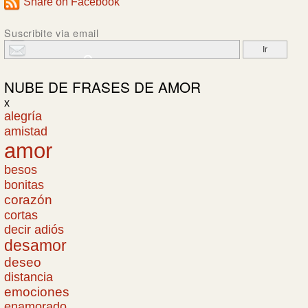
Share on Facebook
Suscribite via email
NUBE DE
FRASES DE AMOR
x
alegría
amistad
amor
besos
bonitas
corazón
cortas
decir adiós
desamor
deseo
distancia
emociones
enamorado